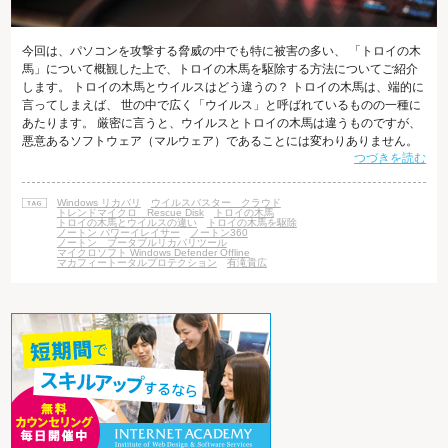
今回は、パソコンを攻撃する脅威の中でも特に被害の多い、 「トロイの木
馬」について概観した上で、トロイの木馬を駆除する方法についてご紹介
します。 トロイの木馬とウイルスはどう違うの？ トロイの木馬は、端的に
言ってしまえば、 世の中で広く「ウイルス」と呼ばれているものの一種に
あたります。 厳密に言うと、ウイルスとトロイの木馬は違うものですが、
悪意あるソフトウェア（マルウェア）であることには変わりありません。
つづきを読む
ウイルスは感染するためのファイル（寄生される宿主）が必要なのに対
し、 トロイの木馬は単体でソフトウェアとして存在でき、感染するための
ファイルを必要としません。 また、ウイルスは他のパソコンにも感染する
Windows リカバリ
ウイルスバスター クラウド
ために自分自身を複製する機能があるのですが、 トロイの木馬は、基本的
トレンドマイクロ Rescue Disk
トロイの木馬
トロイの木馬とウイルスの違い
トロイの木馬を駆除
には自分自身を複製す
ノートン パワーイレイサー
ノートン360
ノートン ブータブルリカバリツール
マイクロソフト Windows Defender Offline
マカフィートータルプロテクション
有滝貴広