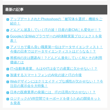
最新の記事
アップデートされたPhotoshopの「被写体を選択」機能をご
紹介！
どんどん波及していくITの波！日産の新CMにも変化が！？
Googleが全WebブラウザーのAR体験実装プロジェクトを発
表！
アメリカで最も良い職業第一位はデータサイエンティスト！
今後の日本ではデータサイエンティストはどうなる！？
将棋AIの次は囲碁AI！？どんどん進化していくAIとその利用
価値とは
IT×自動車産業。もはやITは全ての産業に欠かせない！？
加速するスマートフォンのAI化の波とITの今後
Webデザインにはクリエイティブな感性が欠かせない！？今
注目の展示会を大特集！
日本の医療業界の発展には、ITの活用が欠かせない！？
ロジテックがVR空間でキーボードを使うための開発キット
を発表