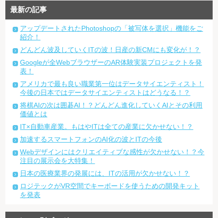
最新の記事
アップデートされたPhotoshopの「被写体を選択」機能をご
紹介！
どんどん波及していくITの波！日産の新CMにも変化が！？
Googleが全WebブラウザーのAR体験実装プロジェクトを発
表！
アメリカで最も良い職業第一位はデータサイエンティスト！
今後の日本ではデータサイエンティストはどうなる！？
将棋AIの次は囲碁AI！？どんどん進化していくAIとその利用
価値とは
IT×自動車産業。もはやITは全ての産業に欠かせない！？
加速するスマートフォンのAI化の波とITの今後
Webデザインにはクリエイティブな感性が欠かせない！？今
注目の展示会を大特集！
日本の医療業界の発展には、ITの活用が欠かせない！？
ロジテックがVR空間でキーボードを使うための開発キット
を発表