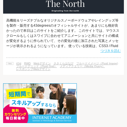
高機能＆リーズナブルなオリジナルスノーボードウェアやレイングッズ等
を製作・販売する43degreesのオフィシャルサイトが、あまりにも格好良
かったので本日はこのサイトをご紹介します。 このサイトでは、マウスス
クロールもしくはスワイプに合わせてアニメーションと共にサイトの構成
が変化するように作られていて、その変化の後に加工された写真とメッセ
ージが表示されるようになっています。 使っている技術は、CSS3 / Fluid
つづきを読む
Grid / Fluid Image / HTML5 / jQuery / Media Queries / Web Fontなどなど。
レスポンシブWebデザインの対応をすために、「フルードグリッド（Fluid
Grid）」「フルードイメージ（Fluid Image）」「メデ
43d
RWD
Webデザイン
ささくらはなび
フルードイメージ（Fluid Image)
フルードグリッド（Fluid Grid）
メディアクエリー（Media Query）
レスポンシブWebデザイン