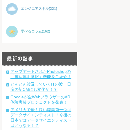
エンジニアスキル(221)
学べるコラム(162)
アップデートされたPhotoshopの
「被写体を選択」機能をご紹介！
どんどん波及していくITの波！日
産の新CMにも変化が！？
Googleが全WebブラウザーのAR
体験実装プロジェクトを発表！
アメリカで最も良い職業第一位は
データサイエンティスト！今後の
日本ではデータサイエンティスト
はどうなる！？