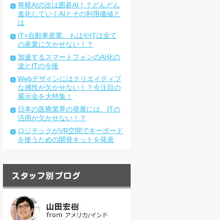
将棋AIの次は囲碁AI！？どんどん
進化していくAIとその利用価値と
は
IT×自動車産業。もはやITは全て
の産業に欠かせない！？
加速するスマートフォンのAI化の
波とITの今後
Webデザインにはクリエイティブ
な感性が欠かせない！？今注目の
展示会を大特集！
日本の医療業界の発展には、ITの
活用が欠かせない！？
ロジテックがVR空間でキーボード
を使うための開発キットを発表