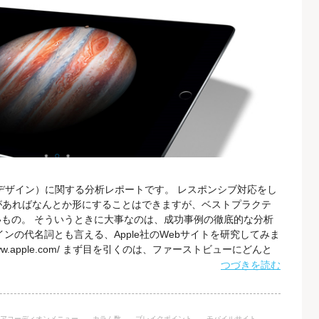
デザイン）に関する分析レポートです。 レスポンシブ対応をし
があればなんとか形にすることはできますが、ベストプラクテ
もの。 そういうときに大事なのは、成功事例の徹底的な分析
インの代名詞とも言える、Apple社のWebサイトを研究してみま
//www.apple.com/ まず目を引くのは、ファーストビューにどんと
ゆるアイキャッチ画像）ですね。 それと同時に、コントラス
つづきを読む
バルナビゲーションにも目がいきます。 これをモバイルで見
アコーディオンメニュー
カラム数
ブレイクポイント
モバイルサイト