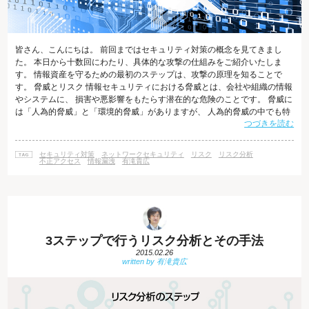
皆さん、こんにちは。 前回まではセキュリティ対策の概念を見てきまし
た。 本日から十数回にわたり、具体的な攻撃の仕組みをご紹介いたしま
す。 情報資産を守るための最初のステップは、攻撃の原理を知ることで
す。 脅威とリスク 情報セキュリティにおける脅威とは、会社や組織の情報
やシステムに、 損害や悪影響をもたらす潜在的な危険のことです。 脅威に
は「人為的脅威」と「環境的脅威」がありますが、 人為的脅威の中でも特
つづきを読む
に意図的な脅威のことをここでは念頭に置いています。 意図的脅威をもた
らす人間を脅威エージェントといいます。 脅威エージェントは、コンピュ
ーターやシステムの脆弱性を悪用して攻撃を仕掛けてきます。 そして、情
セキュリティ対策
ネットワークセキュリティ
リスク
リスク分析
報漏洩などの情報資産の損害をもたらすリスクを引き起こします。 増加す
不正アクセス
情報漏洩
有滝貴広
る脅威 総務省の「情
3ステップで行うリスク分析とその手法
2015.02.26