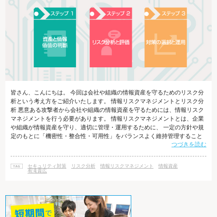
皆さん、こんにちは。 今回は会社や組織の情報資産を守るためのリスク分
析という考え方をご紹介いたします。 情報リスクマネジメントとリスク分
析 悪意ある攻撃者から会社や組織の情報資産を守るためには、情報リスク
マネジメントを行う必要があります。 情報リスクマネジメントとは、企業
や組織が情報資産を守り、適切に管理・運用するために、 一定の方針や規
定のもとに「機密性・整合性・可用性」をバランスよく維持管理すること
つづきを読む
です。 情報リスクマネジメントの最初の段階として、まずリスク分析を行
います。 リスク分析とは、脆弱性や脅威を特定し、セキュリティの保護手
段を講じるため 、考えられる損害を評価することです。以下、具体的にリ
セキュリティ対策
リスク分析
情報リスクマネジメント
情報資産
スク分析について考えてみましょう。 リスク分析のステップ リスク分析は
有滝貴広
通常、3つのステッ