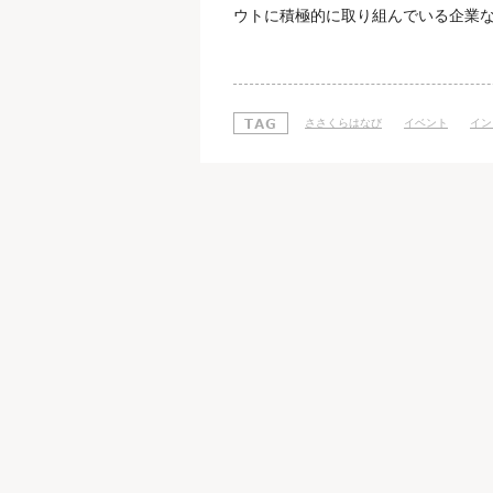
ウトに積極的に取り組んでいる企業な
術とは 現在のWebブラウザやWe
れている「縦書き」をテキストで表現
文化を正しく世界に広めたり、日本
ささくらはなび
イベント
イン