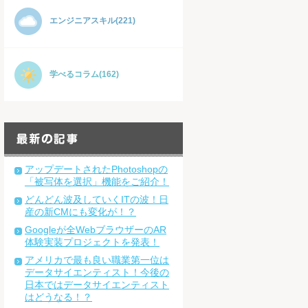
エンジニアスキル(221)
学べるコラム(162)
アップデートされたPhotoshopの
「被写体を選択」機能をご紹介！
どんどん波及していくITの波！日
産の新CMにも変化が！？
Googleが全WebブラウザーのAR
体験実装プロジェクトを発表！
アメリカで最も良い職業第一位は
データサイエンティスト！今後の
日本ではデータサイエンティスト
はどうなる！？