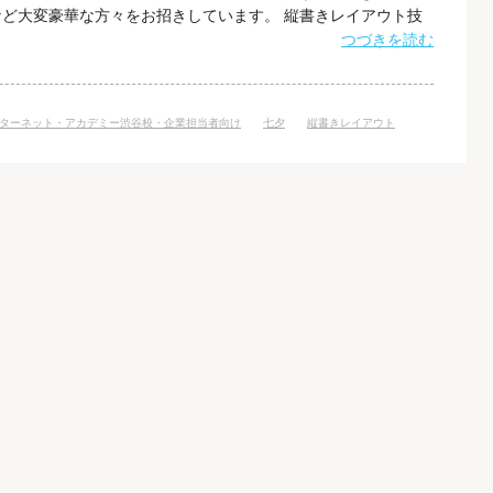
ど大変豪華な方々をお招きしています。 縦書きレイアウト技
bサイトでは、「横書き」が一般的であり、日本、台湾などで使わ
つづきを読む
することが容易ではない状況にあります。 しかし、アジアの
のコンテンツを発信してい
ターネット・アカデミー渋谷校・企業担当者向け
七夕
縦書きレイアウト