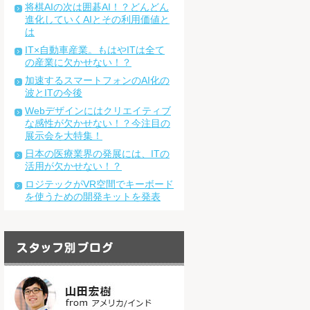
将棋AIの次は囲碁AI！？どんどん
進化していくAIとその利用価値と
は
IT×自動車産業。もはやITは全て
の産業に欠かせない！？
加速するスマートフォンのAI化の
波とITの今後
Webデザインにはクリエイティブ
な感性が欠かせない！？今注目の
展示会を大特集！
日本の医療業界の発展には、ITの
活用が欠かせない！？
ロジテックがVR空間でキーボード
を使うための開発キットを発表