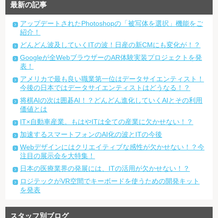
最新の記事
アップデートされたPhotoshopの「被写体を選択」機能をご
紹介！
どんどん波及していくITの波！日産の新CMにも変化が！？
Googleが全WebブラウザーのAR体験実装プロジェクトを発
表！
アメリカで最も良い職業第一位はデータサイエンティスト！
今後の日本ではデータサイエンティストはどうなる！？
将棋AIの次は囲碁AI！？どんどん進化していくAIとその利用
価値とは
IT×自動車産業。もはやITは全ての産業に欠かせない！？
加速するスマートフォンのAI化の波とITの今後
Webデザインにはクリエイティブな感性が欠かせない！？今
注目の展示会を大特集！
日本の医療業界の発展には、ITの活用が欠かせない！？
ロジテックがVR空間でキーボードを使うための開発キット
を発表
スタッフ別ブログ