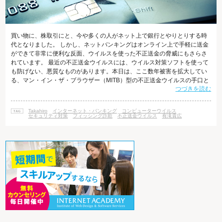
買い物に、株取引にと、今や多くの人がネット上で銀行とやりとりする時
代となりました。 しかし、ネットバンキングはオンライン上で手軽に送金
ができて非常に便利な反面、ウイルスを使った不正送金の脅威にもさらさ
れています。 最近の不正送金ウイルスには、ウイルス対策ソフトを使って
も防げない、悪質なものがあります。本日は、ここ数年被害を拡大してい
る、マン・イン・ザ・ブラウザー（MITB）型の不正送金ウイルスの手口と
つづきを読む
対策についてご紹介します。 増加する不正送金被害 警察庁によれば、イン
ターネットバンキングのアカウント情報（IDやパスワードなど）が不正に
盗まれ、オンライン上の口座から不正送金される犯罪の被害額が、2015年
Takahiro
インターネット・バンキング
コンピューターウイルス
は1,495件、被害額が約30.7億円にものぼっています。 標的となる銀行口
セキュリティ対策
フィッシング詐欺
不正送金ウイルス
有滝貴広
座は個