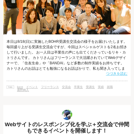
本日は8/18(日)に実施したBOHR受講生交流会の様子をお届けいたします。
毎回盛り上がる受講生交流会ですが、今回はスペシャルゲストを2名お招き
して行いました。 お一人目は卒業生の声にも出てくださっているリキ・カ
トリさんです。 カトリさんはフリーランスで大活躍されていてWebデザイ
ナーで、「住友生命」や「BANDAI」など多数の制作実績をお持ちです。
カトリさんのお話はとても勉強になるお話ばかりで、私も聞き入ってしま
つづきを読む
いました。 そして、もうお一人はBOHRの「現場レポート」にも寄稿して
くださっている卒業生の田中聡さんで す。 田中さんは未経験の時にインタ
ーネット･アカデミーにご入校していただきまして、現在はWebディレクタ
kent
イベント
フリーランス
交流会
卒業生
受講生
実績
就職
ーをされています。 現在、インターネット･アカデミーに通っていただ
鹿野絢人
Webサイトのレスポンシブ化を学ぶ＋交流会で仲間
もできるイベントを開催します！