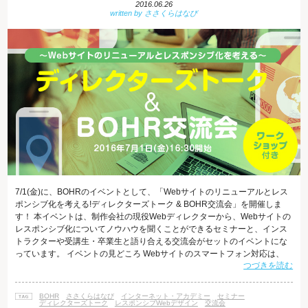
2016.06.26
7/1(金)に、BOHRのイベントとして、「Webサイトのリニューアルとレス
ポンシブ化を考える!ディレクターズトーク & BOHR交流会」を開催しま
す！ 本イベントは、制作会社の現役Webディレクターから、Webサイトの
レスポンシブ化についてノウハウを聞くことができるセミナーと、インス
トラクターや受講生・卒業生と語り合える交流会がセットのイベントにな
っています。 イベントの見どころ Webサイトのスマートフォン対応は、
つづきを読む
SEOにおいてもユーザー数においても、年々重要度が増してきています。
だからこそ、突然「今使っているサイトをスマホで表示できるように、レ
スポンシブ化したい！」という依頼が舞い込むことも日常茶飯事です。 そ
BOHR
ささくらはなび
インターネット・アカデミー
セミナー
んな時、どのようにプロジェクトを進めていけば良いのか、実際に制作
ディレクターズトーク
レスポンシブWebデザイン
交流会