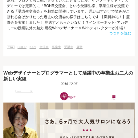
以前、ブログでもご紹介させていただきましたが、インターネット・アカ
デミーでは定期的に「BOHR交流会」という受講生様、卒業生様が交流で
きる「受講生交流会」を頻繁に開催しています。 思い出すだけで笑みがこ
ぼれる会ばかりだった過去の交流会の様子はこちらです 【満員御礼！】鹿
野会を実施しました！ 見逃すともったいない！？インターネット･アカデ
ミーの授業以外の魅力 現役Webデザイナー＆Webディレクターが来場！
つづきを読む
BOHR受講生交流会レポート 今回は12/23に開催したBOHR交流会につい
て、ご紹介します！ 今回の交流会の様子 BOHR交流会は、同じ学びの場で
切磋琢磨している仲間との交流や、卒業生でご活躍されている方をお招き
BOHR
Kent
交流会
卒業生
受講生
鹿野
して成功の秘訣をお話していただくなど、様々な魅力が詰まっています。
中には、
Webデザイナーとプログラマーとして活躍中の卒業生お二人の
新しい実績
2016.12.07