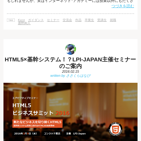
もしれませんが、実はインターネット･アカデミーには授業以外にもたくさ
つづきを読む
んのセミナーやイベントをご用意しています。 本日はその一部を少しだけ
ご紹介します！ １．Web業界就職ガイダンス 就職活動の進め方や対策をお
話するセミナーです。受講生様、卒業生様であればどなたでも無料でご参
Kent
ガイダンス
セミナー
交流会
作品
卒業生
受講生
就職
加いただくことが可能です。 受講生・卒業生の方を採用したいと、毎日、
鹿野絢人
どこかの企業から
HTML5×基幹システム！？LPI-JAPAN主催セミナー
のご案内
2016.02.15