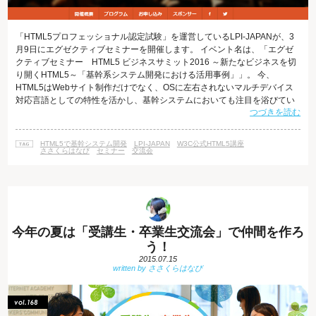
「HTML5プロフェッショナル認定試験」を運営しているLPI-JAPANが、3
月9日にエグゼクティブセミナーを開催します。 イベント名は、「エグゼ
クティブセミナー HTML5 ビジネスサミット2016 ～新たなビジネスを切
り開くHTML5～「基幹系システム開発における活用事例」」。 今、
HTML5はWebサイト制作だけでなく、OSに左右されないマルチデバイス
対応言語としての特性を活かし、基幹システムにおいても注目を浴びてい
つづきを読む
ます。 セミナーでは、そんなHTMl5を活用して成功している企業の方々が
登場してお話やノウハウを聞くことができるそうです。 "HTML5を今学ん
でおけば、Webサイト制作はもちろん、システム開発や新規ビジネスの発
HTML5で基幹システム開発
LPI-JAPAN
W3C公式HTML5講座
起など、幅広い場面で活用できる"...ということを知る良いき
ささくらはなび
セミナー
交流会
今年の夏は「受講生・卒業生交流会」で仲間を作ろ
う！
2015.07.15