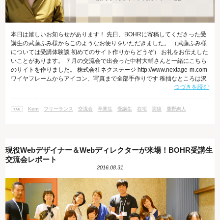
本日は嬉しいお知らせがあります！ 先日、BOHRに寄稿してくださった受
講生の武藤ふみ様からこのようなお便りをいただきました。 （武藤ふみ様
については受講体験談 初めてのサイト作りからどうぞ） お礼をお伝えした
いことがあります。 ７月の交流会で出会った中村大輔さんと一緒にこちら
のサイトを作りました。 株式会社ネクステージ http://www.nextage-m.com
ワイヤフレームからアイコン、写真まで全部手作りです 稚拙なところは沢
つづきを読む
山あると思いますが、デザインの楽しさに 改めて目覚めました。 お声がけ
くださった担当のキャリアプロデューサーや先生方、当日楽しい場を作っ
てくださった先生方に感謝をお伝えしたいです。 武藤さんはインターネッ
Kent
フリーランス
交流会
卒業生
受講生
在宅
実績
鹿野絢人
ト・アカデミーを卒業された後、フリーランスのWebデザ
現役Webデザイナー＆Webディレクターが来場！BOHR受講生
交流会レポート
2016.08.31