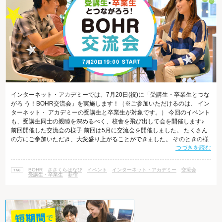
インターネット・アカデミーでは、7月20日(祝)に「受講生・卒業生とつな
がろ う！BOHR交流会」を実施します！（※ご参加いただけるのは、 イン
ターネット・ アカデミーの受講生と卒業生が対象です。） 今回のイベント
も、受講生同士の親睦を深めるべく、校舎を飛び出して会を開催します♪
前回開催した交流会の様子 前回は5月に交流会を開催しました。 たくさん
の方にご参加いただき、大変盛り上がることができました。 そのときの様
つづきを読む
子を、ちらっとご紹介します。 さらに以前の開催風景が気になる方は、過
去のブログ記事でもご覧いただくことができます。 受講生同士、それぞれ
抱えている悩みや課題、勉強方法のアドバイスを相互にしたり、卒業生の
BOHR
ささくらはなび
イベント
インターネット・アカデミー
交流会
方からは業界情報を聞いたりすることができるので、参加者の方々から毎
受講生・卒業生
新宿
回好評をい