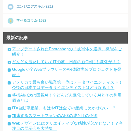
エンジニアスキル(221)
学べるコラム(162)
最新の記事
アップデートされたPhotoshopの「被写体を選択」機能をご
紹介！
どんどん波及していくITの波！日産の新CMにも変化が！？
Googleが全WebブラウザーのAR体験実装プロジェクトを発
表！
アメリカで最も良い職業第一位はデータサイエンティスト！
今後の日本ではデータサイエンティストはどうなる！？
将棋AIの次は囲碁AI！？どんどん進化していくAIとその利用
価値とは
IT×自動車産業。もはやITは全ての産業に欠かせない！？
加速するスマートフォンのAI化の波とITの今後
Webデザインにはクリエイティブな感性が欠かせない！？今
注目の展示会を大特集！