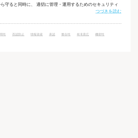
ら守ると同時に、 適切に管理・運用するためのセキュリティ
性」の三原則があります。 機密性 機密性とは、許可された個
つづきを読む
き、 権限のない者には情報開示をしない状態を維持・確保す
めには、暗号化やアクセス制
用性
否認防止
情報資産
承認
整合性
有滝貴広
機密性