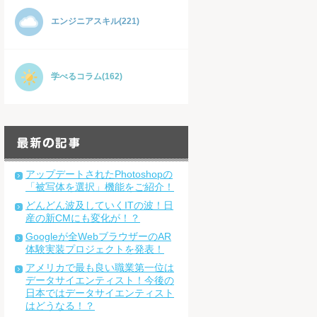
エンジニアスキル(221)
学べるコラム(162)
アップデートされたPhotoshopの
「被写体を選択」機能をご紹介！
どんどん波及していくITの波！日
産の新CMにも変化が！？
Googleが全WebブラウザーのAR
体験実装プロジェクトを発表！
アメリカで最も良い職業第一位は
データサイエンティスト！今後の
日本ではデータサイエンティスト
はどうなる！？