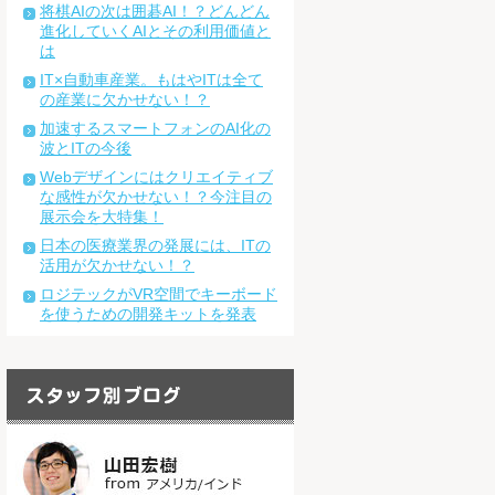
将棋AIの次は囲碁AI！？どんどん
進化していくAIとその利用価値と
は
IT×自動車産業。もはやITは全て
の産業に欠かせない！？
加速するスマートフォンのAI化の
波とITの今後
Webデザインにはクリエイティブ
な感性が欠かせない！？今注目の
展示会を大特集！
日本の医療業界の発展には、ITの
活用が欠かせない！？
ロジテックがVR空間でキーボード
を使うための開発キットを発表