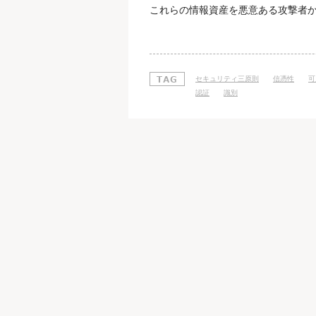
これらの情報資産を悪意ある攻撃者か
原則として、「機密性・整合性・可用
人やシステムだけが情報にアクセスで
ることをいいます。 機密性を保つた
セキュリティ三原則
信憑性
可
認証
識別