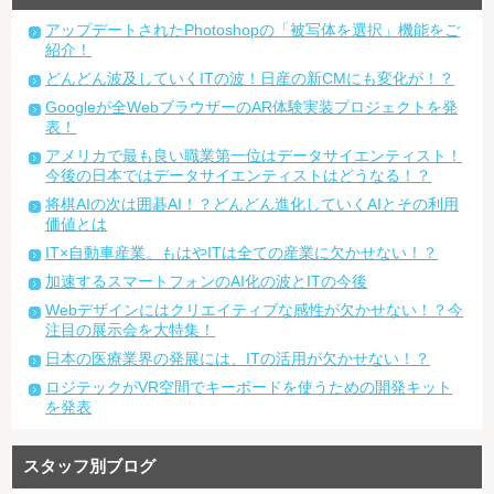
アップデートされたPhotoshopの「被写体を選択」機能をご
紹介！
どんどん波及していくITの波！日産の新CMにも変化が！？
Googleが全WebブラウザーのAR体験実装プロジェクトを発
表！
アメリカで最も良い職業第一位はデータサイエンティスト！
今後の日本ではデータサイエンティストはどうなる！？
将棋AIの次は囲碁AI！？どんどん進化していくAIとその利用
価値とは
IT×自動車産業。もはやITは全ての産業に欠かせない！？
加速するスマートフォンのAI化の波とITの今後
Webデザインにはクリエイティブな感性が欠かせない！？今
注目の展示会を大特集！
日本の医療業界の発展には、ITの活用が欠かせない！？
ロジテックがVR空間でキーボードを使うための開発キット
を発表
スタッフ別ブログ