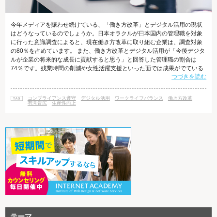
今年メディアを賑わせ続けている、「働き方改革」とデジタル活用の現状
はどうなっているのでしょうか。日本オラクルが日本国内の管理職を対象
に行った意識調査によると、現在働き方改革に取り組む企業は、調査対象
の80％を占めています。 また、働き方改革とデジタル活用が「今後デジタ
ルが企業の将来的な成長に貢献すると思う」と回答した管理職の割合は
74％です。残業時間の削減や女性活躍支援といった面では成果がでている
つづきを読む
との実感がある一方で、働き方改革の効果が十分でないという認識が約半
数を占めるなど、まだまだ課題があることも明らかとなりました。 デジタ
ル活用によって何ができるのか？ 意識調査の結果から、働き方改革の目的
コンプライアンス遵守
デジタル活用
ワークライフバランス
働き方改革
は主に「生産性向上」「ワークライフバランス」「コンプライアンス遵
有滝貴広
生産性向上
守」という認識が定着していること
テーマ