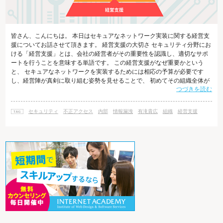
皆さん、こんにちは。 本日はセキュアなネットワーク実装に関する経営支
援についてお話させて頂きます。 経営支援の大切さ セキュリティ分野にお
ける「経営支援」とは、会社の経営者がその重要性を認識し、適切なサポ
ートを行うことを意味する単語です。 この経営支援がなぜ重要かという
と、 セキュアなネットワークを実装するためには相応の予算が必要です
し、経営陣が真剣に取り組む姿勢を見せることで、 初めてその組織全体が
つづきを読む
セキュリティについて意欲的に取り組むようになるからです。 また、セキ
ュリティに対し、攻撃や情報漏洩といった脅威をもたらすのは、 決して組
織の外部からの攻撃だけではありません。 内部からの攻撃、あるいは内部
セキュリティ
不正アクセス
内部
情報漏洩
有滝貴広
組織
経営支援
の人員の人為的なミスによる過失といった事態も考えられます。 そのよう
な場合にも対応できるよ