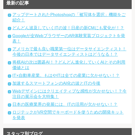
最新の記事
アップデートされたPhotoshopの「被写体を選択」機能をご
紹介！
どんどん波及していくITの波！日産の新CMにも変化が！？
Googleが全WebブラウザーのAR体験実装プロジェクトを発
表！
アメリカで最も良い職業第一位はデータサイエンティスト！
今後の日本ではデータサイエンティストはどうなる！？
将棋AIの次は囲碁AI！？どんどん進化していくAIとその利用
価値とは
IT×自動車産業。もはやITは全ての産業に欠かせない！？
加速するスマートフォンのAI化の波とITの今後
Webデザインにはクリエイティブな感性が欠かせない！？今
注目の展示会を大特集！
日本の医療業界の発展には、ITの活用が欠かせない！？
ロジテックがVR空間でキーボードを使うための開発キット
を発表
スタッフ別ブログ