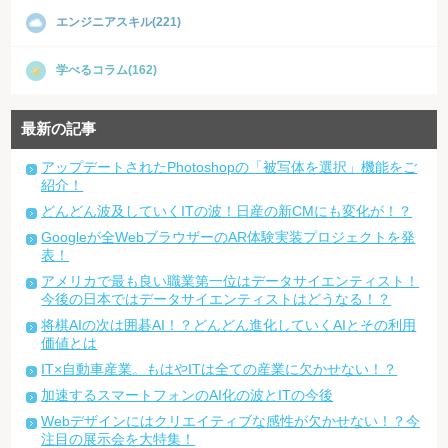
エンジニアスキル(221)
学べるコラム(162)
最新の記事
アップデートされたPhotoshopの「被写体を選択」機能をご
紹介！
どんどん波及していくITの波！日産の新CMにも変化が！？
Googleが全WebブラウザーのAR体験実装プロジェクトを発
表！
アメリカで最も良い職業第一位はデータサイエンティスト！
今後の日本ではデータサイエンティストはどうなる！？
将棋AIの次は囲碁AI！？どんどん進化していくAIとその利用
価値とは
IT×自動車産業。もはやITは全ての産業に欠かせない！？
加速するスマートフォンのAI化の波とITの今後
Webデザインにはクリエイティブな感性が欠かせない！？今
注目の展示会を大特集！