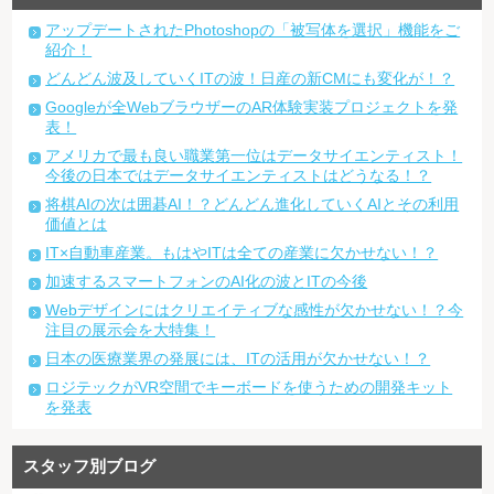
アップデートされたPhotoshopの「被写体を選択」機能をご
紹介！
どんどん波及していくITの波！日産の新CMにも変化が！？
Googleが全WebブラウザーのAR体験実装プロジェクトを発
表！
アメリカで最も良い職業第一位はデータサイエンティスト！
今後の日本ではデータサイエンティストはどうなる！？
将棋AIの次は囲碁AI！？どんどん進化していくAIとその利用
価値とは
IT×自動車産業。もはやITは全ての産業に欠かせない！？
加速するスマートフォンのAI化の波とITの今後
Webデザインにはクリエイティブな感性が欠かせない！？今
注目の展示会を大特集！
日本の医療業界の発展には、ITの活用が欠かせない！？
ロジテックがVR空間でキーボードを使うための開発キット
を発表
スタッフ別ブログ