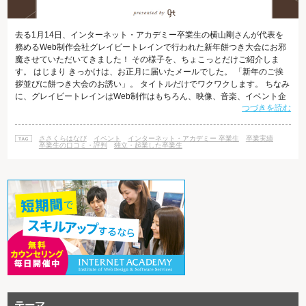
去る1月14日、インターネット・アカデミー卒業生の横山剛さんが代表を
務めるWeb制作会社グレイビートレインで行われた新年餅つき大会にお邪
魔させていただいてきました！ その様子を、ちょこっとだけご紹介しま
す。 はじまり きっかけは、お正月に届いたメールでした。 「新年のご挨
拶並びに餅つき大会のお誘い」。 タイトルだけでワクワクします。 ちなみ
に、グレイビートレインはWeb制作はもちろん、映像、音楽、イベント企
つづきを読む
画まで幅広く行う会社で、国内外数多の広告賞を受賞してきた素晴らしい
実績があります。 特設ページはなんと縦書きレイアウト！時勢をちゃんと
おさえていらっしゃるのがさすがです。 ぜひ参加させてください！とお伝
ささくらはなび
イベント
インターネット・アカデミー 卒業生
卒業実績
えして、いざ会場へ。 再会 会場は大盛況。 なんと、社員の方はもちろ
卒業生の口コミ・評判
独立・起業した卒業生
ん、お付き合いの
テーマ