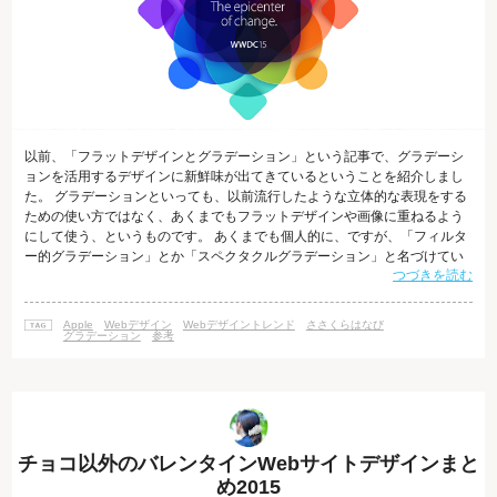
以前、「フラットデザインとグラデーション」という記事で、グラデーシ
ョンを活用するデザインに新鮮味が出てきているということを紹介しまし
た。 グラデーションといっても、以前流行したような立体的な表現をする
ための使い方ではなく、あくまでもフラットデザインや画像に重ねるよう
にして使う、というものです。 あくまでも個人的に、ですが、「フィルタ
ー的グラデーション」とか「スペクタクルグラデーション」と名づけてい
つづきを読む
ます。 特に、このグラデーションの表現手法が本格的に日本にも来るだろ
うと確信したのは、6月8日から開催されることが発表されたAppleの開発
者会議「WWDC 2015」のサイトを見たときです。 サイトトップのWWDC
Apple
Webデザイン
Webデザイントレンド
ささくらはなび
2015のロゴも透明なグラデーションですが、注目すべきは右上のメニュー
グラデーション
参考
の各ページ
チョコ以外のバレンタインWebサイトデザインまと
め2015