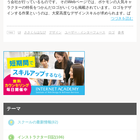
う会社が行っているものです。 そのWebページでは、ポケモンの人気キャ
ラクターの特長をつかんだロゴがいくつも掲載されています。 ロゴをデザ
インする作業というのは、大変高度なデザインスキルが求められます。ぱ
つづきを読む
っと見て、会社やサービスなどの特長や、そこにこめられた想いが伝わる
よう、シンプルな形にまとめなければならないからです。だからこそ、誰
もが知っているキャラクターをロゴ化するというこのプロジェクトは、ロ
UI
ささくらはなび
デザイン
ユーザー・インターフェース
ロゴ
参考
ゴデザインの考え方を学ぶ上で、大変参考になるサイトではないでしょう
テーマ
スクールの最新情報(82)
インストラクター日記(106)