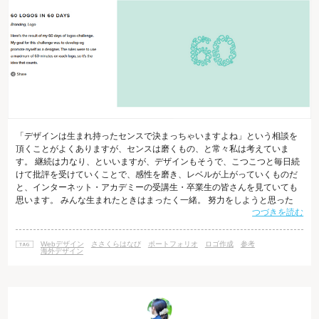
「デザインは生まれ持ったセンスで決まっちゃいますよね」という相談を
頂くことがよくありますが、センスは磨くもの、と常々私は考えていま
す。 継続は力なり、といいますが、デザインもそうで、こつこつと毎日続
けて批評を受けていくことで、感性を磨き、レベルが上がっていくものだ
と、インターネット・アカデミーの受講生・卒業生の皆さんを見ていても
思います。 みんな生まれたときはまったく一緒。 努力をしようと思った
つづきを読む
ら、その日から自分のセンスや知識を「継続して」磨いていくことが大事
なんだと、私は強く思っています。 自分の中の原石を磨いて磨いて、良い
ものにする。 その作業を忘れずに続けられる人でありたい、そう思いま
Webデザイン
ささくらはなび
ポートフォリオ
ロゴ作成
参考
す。 閑話休題。 今日は、ロゴデザインを60日間作り続けたノルウェーのデ
海外デザイン
ザイナー Karoline