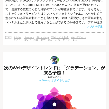
Adobeが、6/16(火)にストックフォトサービスの「Adobe Stock」を発表し
ました。 すでにAdobe Stockには、4000万点以上の画像が登録されてい
て、使用する枚数に応じた月額のプランが用意されています。 そもそも、
ストックフォトサービスとは？ ストックフォトというのは、あらかじめ用
意されている写真素材のことを言います。 気軽に必要なときに写真素材を
レンタルまたは購入して使用することができるのが特徴です。 プロが撮影
つづきを読む
した写真もあれば、アマチュアが撮影した写真素材まで、その質に応じて
無料で使用できるものから有料のものまで、とにかくサービスが多々あり
ます。 Adobe Stockの場合は、1枚\1,180～写真が購入でき、月10枚までな
Adobe
Illustrator
Photoshop
Webサイト制作
Webデザイン
ら\3,480、月に最大750枚で￥2
ささくらはなび
写真
参考
素材
ｽﾄｯｸフォトサービス
次のWebデザイントレンドは「グラデーション」が
来る予感！
2015.05.12