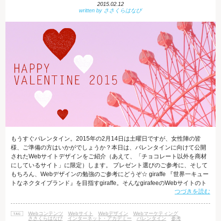
2015.02.12
もうすぐバレンタイン。2015年の2月14日は土曜日ですが、女性陣の皆
様、ご準備の方はいかがでしょうか？本日は、バレンタインに向けて公開
されたWebサイトデザインをご紹介（あえて、「チョコレート以外を商材
にしているサイト」に限定）します。 プレゼント選びのご参考に、そして
もちろん、Webデザインの勉強のご参考にどうぞ☆ giraffe 『世界一キュー
トなネクタイブランド』を目指すgiraffe。そんなgirafeeのWebサイトのト
つづきを読む
ップが、バレンタイン仕様になっています。アイキャッチの写真のアイデ
ィアがとってもステキ。おもわず、いろいろと見たくなってしまいます。
http://giraffe-tie.com/ フラワーバレンタイン 「男性から女性に花を贈る2月
Webコンテンツ
Webサイト
Webデザイン
Webマーケティング
14日」を提唱する花の国日本協議
ささくらはなび
インターネット・アカデミー
バレンタイン
参考