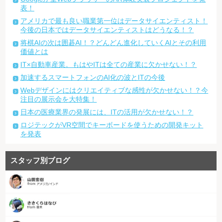
表！
アメリカで最も良い職業第一位はデータサイエンティスト！
今後の日本ではデータサイエンティストはどうなる！？
将棋AIの次は囲碁AI！？どんどん進化していくAIとその利用
価値とは
IT×自動車産業。もはやITは全ての産業に欠かせない！？
加速するスマートフォンのAI化の波とITの今後
Webデザインにはクリエイティブな感性が欠かせない！？今
注目の展示会を大特集！
日本の医療業界の発展には、ITの活用が欠かせない！？
ロジテックがVR空間でキーボードを使うための開発キット
を発表
スタッフ別ブログ