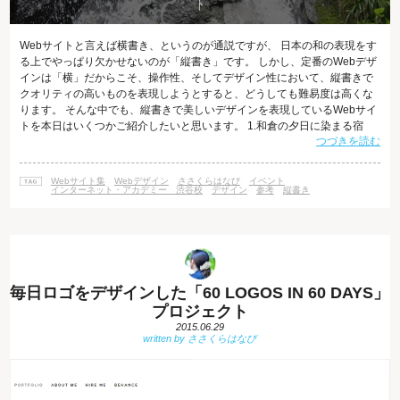
Webサイトと言えば横書き、というのが通説ですが、 日本の和の表現をす
る上でやっぱり欠かせないのが「縦書き」です。 しかし、定番のWebデザ
インは「横」だからこそ、操作性、そしてデザイン性において、縦書きで
クオリティの高いものを表現しようとすると、どうしても難易度は高くな
ります。 そんな中でも、縦書きで美しいデザインを表現しているWebサイ
トを本日はいくつかご紹介したいと思います。 1.和倉の夕日に染まる宿
つづきを読む
「多田屋」 http://tadaya.net/ 能登半島の温泉旅館、「多田屋」のWebサイ
ト。 まず画像が美しい！全体で縦の画面構成になっていますが、非常にシ
ンプルかつ見やすいWebデザインになっています。 2.株式会社 菱健
Webサイト集
Webデザイン
ささくらはなび
イベント
HISHIKEN Co. Ltd., http://www
インターネット・アカデミー 渋谷校
デザイン
参考
縦書き
毎日ロゴをデザインした「60 LOGOS IN 60 DAYS」
プロジェクト
2015.06.29