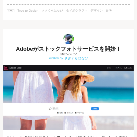
たアート作品が出来上がります。 お気に入りの組み合わせが完成したら、
なんとPDFでダウンロードしたり、FacebookやTwitter、Google+などの
Type to Design
ささくらはなび
タイポグラフィ
デザイン
参考
SNSで共有できます。 仕組みのオハナシ 技術としてはHTM
Adobeがストックフォトサービスを開始！
2015.06.17