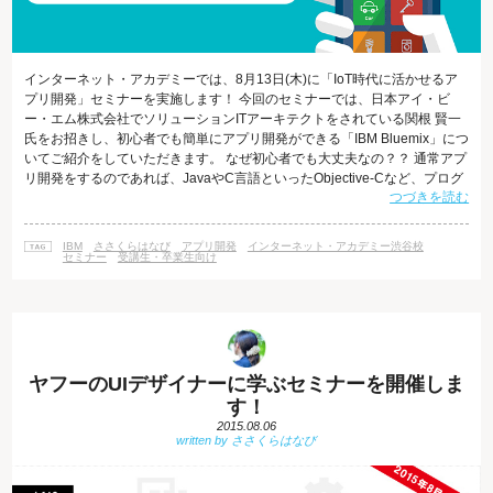
インターネット・アカデミーでは、8月13日(木)に「IoT時代に活かせるア
プリ開発」セミナーを実施します！ 今回のセミナーでは、日本アイ・ビ
ー・エム株式会社でソリューションITアーキテクトをされている関根 賢一
氏をお招きし、初心者でも簡単にアプリ開発ができる「IBM Bluemix」につ
いてご紹介をしていただきます。 なぜ初心者でも大丈夫なの？？ 通常アプ
リ開発をするのであれば、JavaやC言語といったObjective-Cなど、プログ
つづきを読む
ラム言語の知識を習得する必要があります。 しかし、今回のセミナーで紹
介するのは、IBMが開発したクラウドサービス「IBM Bluemix」を活用した
アプリ開発なので、特別な知識を必要とせずにアプリ開発を行うことがで
IBM
ささくらはなび
アプリ開発
インターネット・アカデミー渋谷校
きます。 具体的には、「IBM Bluemi
セミナー
受講生・卒業生向け
ヤフーのUIデザイナーに学ぶセミナーを開催しま
す！
2015.08.06