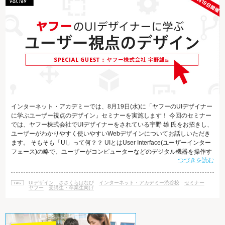
インターネット・アカデミーでは、8月19日(水)に「ヤフーのUIデザイナー
に学ぶユーザー視点のデザイン」セミナーを実施します！ 今回のセミナー
では、ヤフー株式会社でUIデザイナーをされている宇野 雄 氏をお招きし、
ユーザーがわかりやすく使いやすいWebデザインについてお話しいただき
ます。 そもそも「UI」って何？？ UIとはUser Interface(ユーザーインター
フェース)の略で、ユーザーがコンピューターなどのデジタル機器を操作す
つづきを読む
る際に、接点となる部分（画面やOSなど）を指します。 言い換えると、人
間がデジタル機器とコミュニケーションをする上で直に接する部分のこと
です。 この接点部分が分かりやすければ分かりやすいほど、コミュニケー
UIデザイン
ささくらはなび
インターネット・アカデミー渋谷校
セミナー
ションが円滑になる＝スムーズに操作をすることができるよ
ヤフー
受講生・卒業生向け