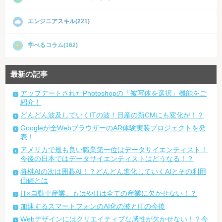
エンジニアスキル(221)
学べるコラム(162)
最新の記事
アップデートされたPhotoshopの「被写体を選択」機能をご
紹介！
どんどん波及していくITの波！日産の新CMにも変化が！？
Googleが全WebブラウザーのAR体験実装プロジェクトを発
表！
アメリカで最も良い職業第一位はデータサイエンティスト！
今後の日本ではデータサイエンティストはどうなる！？
将棋AIの次は囲碁AI！？どんどん進化していくAIとその利用
価値とは
IT×自動車産業。もはやITは全ての産業に欠かせない！？
加速するスマートフォンのAI化の波とITの今後
Webデザインにはクリエイティブな感性が欠かせない！？今