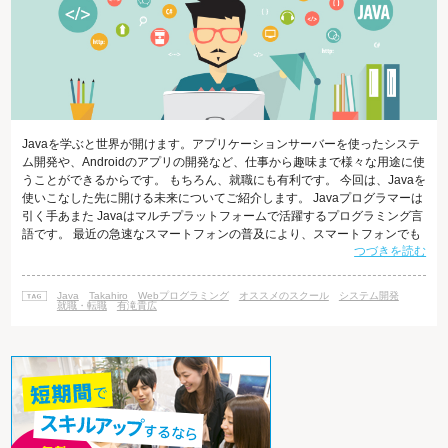
Javaを学ぶと世界が開けます。アプリケーションサーバーを使ったシステ
ム開発や、Androidのアプリの開発など、仕事から趣味まで様々な用途に使
うことができるからです。 もちろん、就職にも有利です。 今回は、Javaを
使いこなした先に開ける未来についてご紹介します。 Javaプログラマーは
引く手あまた Javaはマルチプラットフォームで活躍するプログラミング言
語です。 最近の急速なスマートフォンの普及により、スマートフォンでも
つづきを読む
パソコンでも凄くシステムやアプリを開発できるJavaの有用性が注目され
ています。 大手のソーシャルゲーム運営会社でも、Javaを使いこなせるプ
ログラマーを募集していて、 新卒年収1000万円超えというニュースが世間
Java
Takahiro
Webプログラミング
オススメのスクール
システム開発
を賑わせたこともありました。 また、Java言語を使い
就職・転職
有滝貴広