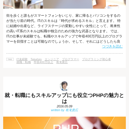
街を歩くと誰もがスマートフォンをいじり、家に帰るとパソコンをするの
が当たり前の時代。ITのスキルは「時代が求めるスキル」と言えます。 特
に結婚や出産など、ライフステージの変動しやすい女性にとって、将来性
の高いIT系のスキルは転職や独立のための強力な武器となります。 では、
ITの仕事が未経験でも、転職やスキルアップで年収400万円以上のプログラ
マーを目指すことは可能なのでしょうか。そして、それにはどうしたら良
つづきを読む
いのでしょうか？ 本日は、そのポイントをご紹介します。 ITスキルは今後
ますます需要が高まる！ 少子高齢化が進む現代において、ITテクノロジー
を活用した効率の良い働き方が求められています。 また、生産ラインへの
IT未経験
Takahiro
エンジニア
プログラマー
プログラミング初心者
IT導入や、組織横断型の情報管理システムの導入、インターネット上での
就職・転職
年収400万以上
有滝貴広
低コストな
就・転職にもスキルアップにも役立つPHPの魅力と
は
2016.05.09