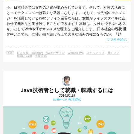
今、日本社会では女性の活躍が求められています。そして、女性の活躍に
とってテクノロジーは強力な武器になります。 そして、最先端のテクノロ
ジーを活用しているWebデザイン業界ならば、女性がライフスタイルに合
わせて無理なく働き続けることができます！ 本日は、女性が今学ぶべきス
キルとしてWebやITがオススメな理由をご紹介します。 日本社会の現状 世
界中どこでも、女性が働き続ける上で大きな悩みの種になるのが、「結
つづきを読む
婚」「出産」というライフイベントです。 特に出産後しばらくは、身体を
休めなければならない上に、赤ちゃんの世話にかかりっきりになります。
育児に熱心な「イクメン」も増えて来たとはいえ、出産前後は仕事を休ま
ITスキル
Takahiro
Webデザイン
Women Will
スキルアップ
働くママ
ざるを得ません。 また、復職する際に、会社側に復職ママをバックアップ
就職・転職
有滝貴広
できる体制が整っている
Java技術者として就職・転職するには
2016.01.29