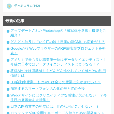
学べるコラム(162)
最新の記事
アップデートされたPhotoshopの「被写体を選択」機能をご
紹介！
どんどん波及していくITの波！日産の新CMにも変化が！？
Googleが全WebブラウザーのAR体験実装プロジェクトを発
表！
アメリカで最も良い職業第一位はデータサイエンティスト！
今後の日本ではデータサイエンティストはどうなる！？
将棋AIの次は囲碁AI！？どんどん進化していくAIとその利用
価値とは
IT×自動車産業。もはやITは全ての産業に欠かせない！？
加速するスマートフォンのAI化の波とITの今後
Webデザインにはクリエイティブな感性が欠かせない！？今
注目の展示会を大特集！
日本の医療業界の発展には、ITの活用が欠かせない！？
ロジテックがVR空間でキーボードを使うための開発キット