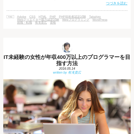
つづきを読む
上で役に立つ資格をご紹介します。 ■Webクリエイター能力認定試験 Web
デザイナーとして実務に直結するベーシックスキルを問われる「Webクリ
エイター能力認定試験」は、是非とっておきたい資格です。 ビジネスシー
Adobe
CSS
HTML
PHP
PHP技術者認定試験
Takahiro
ンにおけるWebサイトは、見た目のインパクトよりも、利便性や汎用性の
Webクリエイター能力認定試験
Webプログラミング
WordPress
就職・転職
有滝貴広
資格
高いユニバ
IT未経験の女性が年収400万以上のプログラマーを目
指す方法
2016.05.14