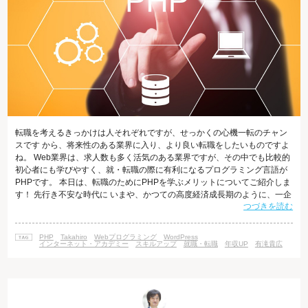
転職を考えるきっかけは人それぞれですが、せっかくの心機一転のチャン
スです から、将来性のある業界に入り、より良い転職をしたいものですよ
ね。 Web業界は、求人数も多く活気のある業界ですが、その中でも比較的
初心者にも学びやすく、就・転職の際に有利になるプログラミング言語が
PHPです。 本日は、転職のためにPHPを学ぶメリットについてご紹介しま
す！ 先行き不安な時代に いまや、かつての高度経済成長期のように、一企
つづきを読む
業で定年まで勤め上げることが 難しい世の中になっています。安定した大
企業とされていた組織であっ ても、 何が原因でピンチに陥るかわかりませ
ん。 現在、転職をお考えの方の中には、企業の状況や家庭の事情により、
PHP
Takahiro
Webプログラミング
WordPress
どちらかと いうとネガティブな理由により職場を変えることを考えておら
インターネット・アカデミー
スキルアップ
就職・転職
年収UP
有滝貴広
れる方も い