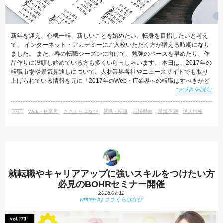
新年を迎え、心機一転、新しいことを始めたい、転身を目指したいと考え
て、 インターネット・アカデミーにご入校いただく方が増える時期になり
ました。 また、春の転職シーズンに向けて、勉強のペースを早めたり、作
品作りに没頭し始めている方も多くいらっしゃいます。 本日は、2017年の
転職市場や景気見通しについて、人材業界各社やニュースサイトでも取り
上げられている情報を元に「2017年のWeb・IT業界への転職はすべきかど
つづきを読む
うか」を考えてみたいと思います。 2017年も人手不足が課題 帝国データ
バンクが先月発表した「2017年の景気見通しに対する企業の意識調査」に
よると、2017年の景気見通しは不透明とする企業が増えています。 2017
Web・IT業界
ささくらはなび
就職・転職
市場動向
景気予測
求人情報
年の景気見通し、「回復」を見込む企業は11.0％で、2016年見通し
就転職やキャリアアップに強いスキルをつけたい方
必見のBOHRセミナー開催
2016.07.11