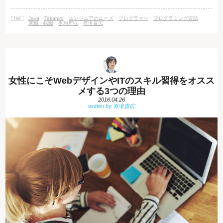
の総称です。 仕事の範囲は多岐にわたり、プログラミング言語を使った開
発から、Webサイトをサポートする業務までさまざまな仕事があります。
Java
Takahiro
エンジニアのニーズ
プログラマー
プログラミング言語
なかでも特に必要とされ、求職者側からすると持っておくと心強いスキル
就職・転職
平均年収
有滝貴広
が、Ja
女性にこそWebデザインやITのスキル習得をオスス
メする3つの理由
2016.04.26