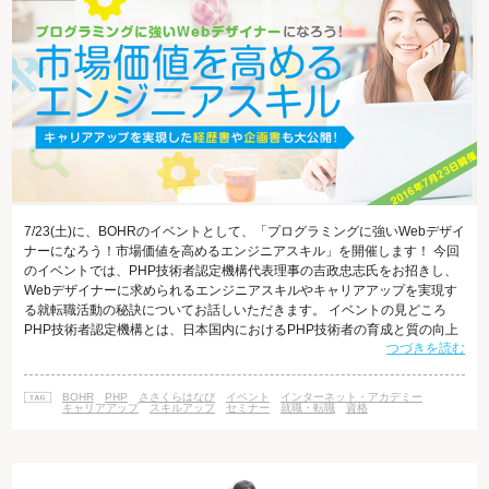
7/23(土)に、BOHRのイベントとして、「プログラミングに強いWebデザイ
ナーになろう！市場価値を高めるエンジニアスキル」を開催します！ 今回
のイベントでは、PHP技術者認定機構代表理事の吉政忠志氏をお招きし、
Webデザイナーに求められるエンジニアスキルやキャリアアップを実現す
る就転職活動の秘訣についてお話しいただきます。 イベントの見どころ
PHP技術者認定機構とは、日本国内におけるPHP技術者の育成と質の向上
つづきを読む
を目的に活動している団体です。 同機構が運営する「PHP技術者認定試
験」は、ITスキル標準（ITSS）に登録を受けています。（詳しくは過去の
ブログ記事「今資格を取るならITスキル標準に登録された「PHP技術者認
BOHR
PHP
ささくらはなび
イベント
インターネット・アカデミー
定試験」！」をご覧ください） PHPは、Webに特化して作られたプロ
キャリアアップ
スキルアップ
セミナー
就職・転職
資格