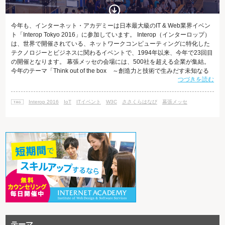
今年も、インターネット・アカデミーは日本最大級のIT & Web業界イベン
ト「Interop Tokyo 2016」に参加しています。 Interop（インターロップ）
は、世界で開催されている、ネットワークコンピューティングに特化した
テクノロジーとビジネスに関わるイベントで、1994年以来、今年で23回目
の開催となります。 幕張メッセの会場には、500社を超える企業が集結。
今年のテーマ「Think out of the box ～創造力と技術で生みだす未知なる
つづきを読む
社会～」として、2016年6月8日～11日の3日間、セキュリティやIoT、クラ
ウドといった今旬のITビジネスキーワードにまつわる展示が行われます。
ちなみに、Interop Tokyoの実行委員長は、「日本のインターネットの
Interop 2016
IoT
ITイベント
W3C
ささくらはなび
幕張メッセ
テーマ