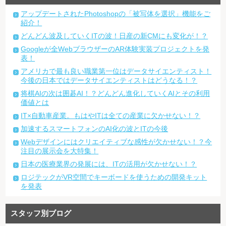
アップデートされたPhotoshopの「被写体を選択」機能をご
紹介！
どんどん波及していくITの波！日産の新CMにも変化が！？
Googleが全WebブラウザーのAR体験実装プロジェクトを発
表！
アメリカで最も良い職業第一位はデータサイエンティスト！
今後の日本ではデータサイエンティストはどうなる！？
将棋AIの次は囲碁AI！？どんどん進化していくAIとその利用
価値とは
IT×自動車産業。もはやITは全ての産業に欠かせない！？
加速するスマートフォンのAI化の波とITの今後
Webデザインにはクリエイティブな感性が欠かせない！？今
注目の展示会を大特集！
日本の医療業界の発展には、ITの活用が欠かせない！？
ロジテックがVR空間でキーボードを使うための開発キット
を発表
スタッフ別ブログ