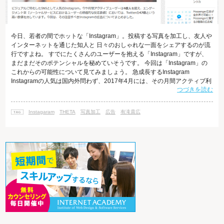
今日、若者の間でホットな「Instagram」。投稿する写真を加工し、友人や
インターネットを通じた知人と 日々のおしゃれな一面をシェアするのが流
行ですよね。 すでにたくさんのユーザーを抱える「Instagram」ですが、
まだまだそのポテンシャルを秘めていそうです。 今回は「Instagram」の
これからの可能性について見てみましょう。 急成長するInstagram
Instagramの人気は国内外問わず、2017年4月には、その月間アクティブ利
つづきを読む
用者数が7億人を超えたことが公表されました。 また、日本国内での年代
別ユーザー数を見ると10代、20代のユーザーが多いことがわかります。 参
考：Instagramの国内利用者数 また、その理由として女性ユーザーが答え
Instagaram
THETA
写真加工
広告
有滝貴広
ているのが、「素敵な写真を閲覧でき