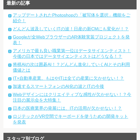
最新の記事
アップデートされたPhotoshopの「被写体を選択」機能をご
紹介！
どんどん波及していくITの波！日産の新CMにも変化が！？
Googleが全WebブラウザーのAR体験実装プロジェクトを発
表！
アメリカで最も良い職業第一位はデータサイエンティスト！
今後の日本ではデータサイエンティストはどうなる！？
将棋AIの次は囲碁AI！？どんどん進化していくAIとその利用
価値とは
IT×自動車産業。もはやITは全ての産業に欠かせない！？
加速するスマートフォンのAI化の波とITの今後
Webデザインにはクリエイティブな感性が欠かせない！？今
注目の展示会を大特集！
日本の医療業界の発展には、ITの活用が欠かせない！？
ロジテックがVR空間でキーボードを使うための開発キット
を発表
スタッフ別ブログ