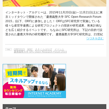
インターネット・アカデミーは、2015年11月20日(金)～11月21日(土)に東
京ミッドタウンで開催された「慶應義塾大学 SFC Open Research Forum
2015」(以下、ORF)に参加しました！ ORFはSFC研究所で実施している
様々な産官学連携による研究プロジェクトの現状や研究成果、将来計画な
どを広く紹介するイベントです。 ちなみにSFC研究所は、下記の目的で設
置された慶應大学内の研究機関です。 慶應義塾大学SFC研究所は、21世紀
つづきを読む
の先端研究をリードする研究拠点として、慶應義塾大学湘南藤沢キャンパ
スにおける教育、研究活動と、産官学および国内外のあらゆる関連活動と
の双方向の協調関係を育みながら、その研究成果 によって未来に貢献する
ORF2015
W3C
ささくらはなび
イベント
ことを目的としています。 慶應義塾大学S
慶應義塾大学 SFC Open Research Forum 2015
テーマ