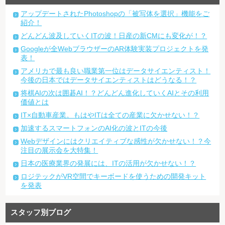
アップデートされたPhotoshopの「被写体を選択」機能をご
紹介！
どんどん波及していくITの波！日産の新CMにも変化が！？
Googleが全WebブラウザーのAR体験実装プロジェクトを発
表！
アメリカで最も良い職業第一位はデータサイエンティスト！
今後の日本ではデータサイエンティストはどうなる！？
将棋AIの次は囲碁AI！？どんどん進化していくAIとその利用
価値とは
IT×自動車産業。もはやITは全ての産業に欠かせない！？
加速するスマートフォンのAI化の波とITの今後
Webデザインにはクリエイティブな感性が欠かせない！？今
注目の展示会を大特集！
日本の医療業界の発展には、ITの活用が欠かせない！？
ロジテックがVR空間でキーボードを使うための開発キット
を発表
スタッフ別ブログ