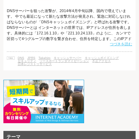
DNSサーバーを狙った攻撃が、2014年4月中旬以降、国内で増えていま
す。 中でも最近になって新たな攻撃方法が発見され、緊急に対応しなけれ
ばならないものが 「DNSキャッシュポイズニング」と呼ばれる攻撃です。
DNSサーバーとは インターネットの世界では、IPアドレスが住所を表しま
す。具体的には「172.16.1.10」や「221.10.24.133」のように、 カンマで
区切って4つグループの数字を繋ぎ合わせ、住所を特定します。このIPアド
つづきを読む
レスが不明であれば、当然パケットを 相手先に届けることはできません。
知合いに手紙を送ろうとしても、相手の住所を知らなければ届かないです
よね。 しかし、私たちは数字で住所を管理するのは苦手であり、わかりや
DNS
JPRS
Takahiro
キャッシュサーバー
キャッシュポイズニング
すい文字列にして管理しやすくしたものが ドメインネー
セキュリティ
ソースポートランダマイゼーション
不正アクセス
日本レジストリサービス
テーマ