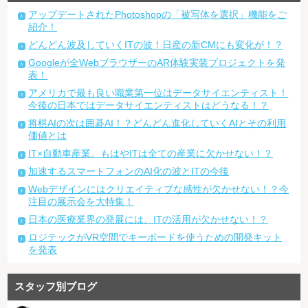
アップデートされたPhotoshopの「被写体を選択」機能をご
紹介！
どんどん波及していくITの波！日産の新CMにも変化が！？
Googleが全WebブラウザーのAR体験実装プロジェクトを発
表！
アメリカで最も良い職業第一位はデータサイエンティスト！
今後の日本ではデータサイエンティストはどうなる！？
将棋AIの次は囲碁AI！？どんどん進化していくAIとその利用
価値とは
IT×自動車産業。もはやITは全ての産業に欠かせない！？
加速するスマートフォンのAI化の波とITの今後
Webデザインにはクリエイティブな感性が欠かせない！？今
注目の展示会を大特集！
日本の医療業界の発展には、ITの活用が欠かせない！？
ロジテックがVR空間でキーボードを使うための開発キット
を発表
スタッフ別ブログ