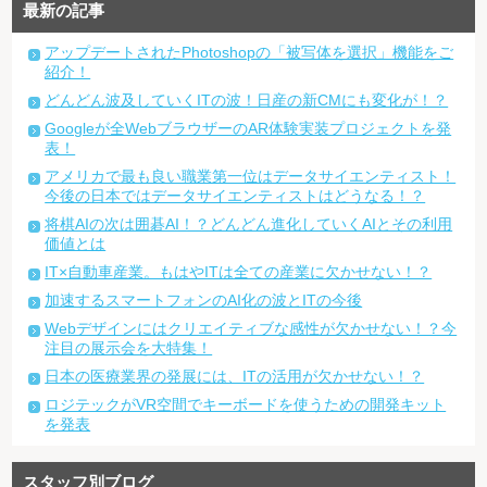
最新の記事
アップデートされたPhotoshopの「被写体を選択」機能をご
紹介！
どんどん波及していくITの波！日産の新CMにも変化が！？
Googleが全WebブラウザーのAR体験実装プロジェクトを発
表！
アメリカで最も良い職業第一位はデータサイエンティスト！
今後の日本ではデータサイエンティストはどうなる！？
将棋AIの次は囲碁AI！？どんどん進化していくAIとその利用
価値とは
IT×自動車産業。もはやITは全ての産業に欠かせない！？
加速するスマートフォンのAI化の波とITの今後
Webデザインにはクリエイティブな感性が欠かせない！？今
注目の展示会を大特集！
日本の医療業界の発展には、ITの活用が欠かせない！？
ロジテックがVR空間でキーボードを使うための開発キット
を発表
スタッフ別ブログ