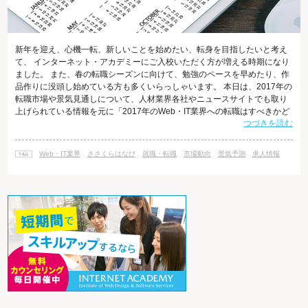
新年を迎え、心機一転、新しいことを始めたい、転身を目指したいと考え
て、 インターネット・アカデミーにご入校いただく方が増える時期になり
ました。 また、春の転職シーズンに向けて、勉強のペースを早めたり、作
品作りに没頭し始めている方も多くいらっしゃいます。 本日は、2017年の
転職市場や景気見通しについて、人材業界各社やニュースサイトでも取り
上げられている情報を元に「2017年のWeb・IT業界への転職はすべきかど
つづきを読む
うか」を考えてみたいと思います。 2017年も人手不足が課題 帝国データ
バンクが先月発表した「2017年の景気見通しに対する企業の意識調査」に
よると、2017年の景気見通しは不透明とする企業が増えています。 2017
Web・IT業界
ささくらはなび
就職・転職
市場動向
景気予測
求人情報
年の景気見通し、「回復」を見込む企業は11.0％で、2016年見通し