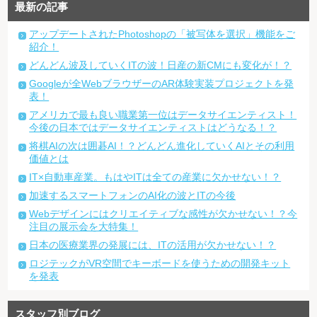
最新の記事
アップデートされたPhotoshopの「被写体を選択」機能をご
紹介！
どんどん波及していくITの波！日産の新CMにも変化が！？
Googleが全WebブラウザーのAR体験実装プロジェクトを発
表！
アメリカで最も良い職業第一位はデータサイエンティスト！
今後の日本ではデータサイエンティストはどうなる！？
将棋AIの次は囲碁AI！？どんどん進化していくAIとその利用
価値とは
IT×自動車産業。もはやITは全ての産業に欠かせない！？
加速するスマートフォンのAI化の波とITの今後
Webデザインにはクリエイティブな感性が欠かせない！？今
注目の展示会を大特集！
日本の医療業界の発展には、ITの活用が欠かせない！？
ロジテックがVR空間でキーボードを使うための開発キット
を発表
スタッフ別ブログ