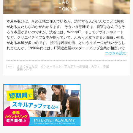
本屋を覗けば、その土地に住んでいる人、訪問する人がどんなことに興味
がある人たちなのかがわかります。 そういう意味では、新宿はなんでもそ
ろう本屋が多いのですが、渋谷には、WebやIT、そしてデザインやアート
など、クリエイティブな本が揃っていて、ふらっと立ち寄ると面白い発見
がある本屋が多いのです。 渋谷は若者の街、というイメージが強いかもし
れませんが、1990年代には、IT関連産業のスタートアップ企業が相次いで
つづきを読む
渋谷に拠点を構え、「ビットバレー」と呼ばれていました。 最近ではさら
に都市開発も進み、クリエイティブ産業も盛んになったため、クリエイタ
ーやアーティストにとっても、より面白い街に進化し続けています。 そん
ささくらはなび
インターネット・アカデミー渋谷校
カフェ
本屋
な渋谷で、デザイン好き、アーティスティックなものが好きという方にお
来校ついで
勧めしたい本屋をご紹