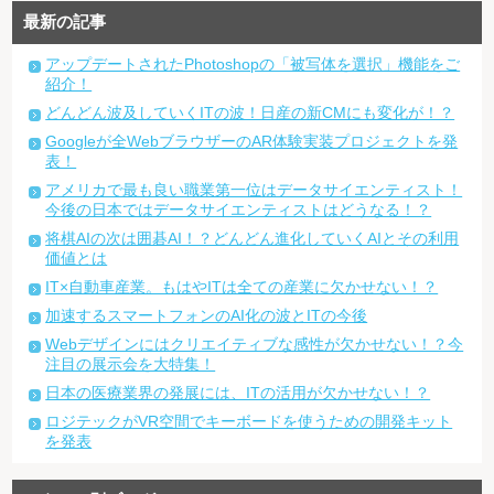
最新の記事
アップデートされたPhotoshopの「被写体を選択」機能をご
紹介！
どんどん波及していくITの波！日産の新CMにも変化が！？
Googleが全WebブラウザーのAR体験実装プロジェクトを発
表！
アメリカで最も良い職業第一位はデータサイエンティスト！
今後の日本ではデータサイエンティストはどうなる！？
将棋AIの次は囲碁AI！？どんどん進化していくAIとその利用
価値とは
IT×自動車産業。もはやITは全ての産業に欠かせない！？
加速するスマートフォンのAI化の波とITの今後
Webデザインにはクリエイティブな感性が欠かせない！？今
注目の展示会を大特集！
日本の医療業界の発展には、ITの活用が欠かせない！？
ロジテックがVR空間でキーボードを使うための開発キット
を発表