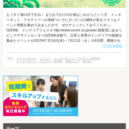
もうすぐ海の日ですね！ まだおでかけの計画はこれからという方、インタ
ーネット・アカデミーへの来校ついでにぴったりの感性が高まりそうなイ
ベント情報を集めてみましたので、ぜひチェックしてみてください。
OZONE インテリアフェスタ http://www.ozone.co.jp/sale/ 西新宿にあるリ
ビングデザインセンターOZONE全館で、日本と世界のインテリアや雑貨を
集めたイベントが2015年7月16日(木)～7月21日（火）の6日間、開催され
つづきを読む
ます。 ここでしか手に入らない商品が集まる上、ワークショップやセミナ
ー、様々な企業の実演会など、面白いアイディアやデザインに触れること
ができるはず。 このフェスタのためのWebサイトも、パララックス効果を
ささくらはなび
イベント
インターネット・アカデミー新宿校
活用したとっても可愛くてトレンド感満載のデザ
インターネット・アカデミー渋谷校
来校ついで
海の日
テーマ