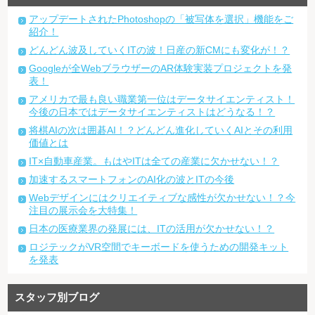
アップデートされたPhotoshopの「被写体を選択」機能をご
紹介！
どんどん波及していくITの波！日産の新CMにも変化が！？
Googleが全WebブラウザーのAR体験実装プロジェクトを発
表！
アメリカで最も良い職業第一位はデータサイエンティスト！
今後の日本ではデータサイエンティストはどうなる！？
将棋AIの次は囲碁AI！？どんどん進化していくAIとその利用
価値とは
IT×自動車産業。もはやITは全ての産業に欠かせない！？
加速するスマートフォンのAI化の波とITの今後
Webデザインにはクリエイティブな感性が欠かせない！？今
注目の展示会を大特集！
日本の医療業界の発展には、ITの活用が欠かせない！？
ロジテックがVR空間でキーボードを使うための開発キット
を発表
スタッフ別ブログ