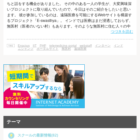
ちと話をする機会がありました。 その中のある一人の学生が、大変興味深
いプロジェクトに取り組んでいたので、今日はそのご紹介をしたいと思い
ます。 彼が参加しているのは、遠隔医療を可能にするWebサイトを構築す
るプロジェクト「E-swasthya」。 インドでは医療はまだ浸透しておらず、
無医村（医者のいない村）もあります。そのような無医村に住む人々の中
つづきを読む
には低所得者も多く、水道が整備されていないために病気になりやすい状
況にあります。 そこで彼を含む学生たちは、無医村に住む人々と市街地に
住む医者を繋げるために立ち上がりました。彼らはIT技術の力で、人工衛
Enactus
IIT
PHP
telemedicine portal
webstaff
インターン
インド
星を介したインターネットアクセスを可能にし、無医村に医療を届ける手
ニシャンツ
ポータルサイト
無医村
遠隔医療
助けをしてい
テーマ
スクールの最新情報(82)