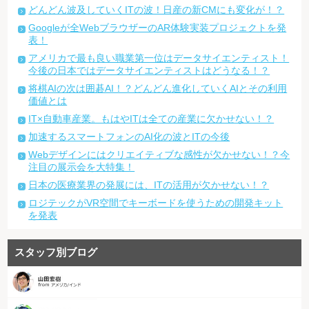
どんどん波及していくITの波！日産の新CMにも変化が！？
Googleが全WebブラウザーのAR体験実装プロジェクトを発
表！
アメリカで最も良い職業第一位はデータサイエンティスト！
今後の日本ではデータサイエンティストはどうなる！？
将棋AIの次は囲碁AI！？どんどん進化していくAIとその利用
価値とは
IT×自動車産業。もはやITは全ての産業に欠かせない！？
加速するスマートフォンのAI化の波とITの今後
Webデザインにはクリエイティブな感性が欠かせない！？今
注目の展示会を大特集！
日本の医療業界の発展には、ITの活用が欠かせない！？
ロジテックがVR空間でキーボードを使うための開発キット
を発表
スタッフ別ブログ