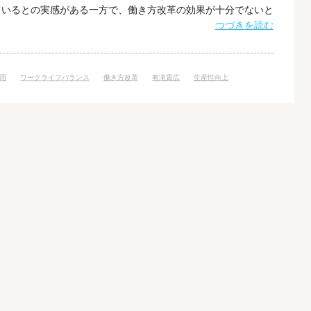
ているとの実感がある一方で、働き方改革の効果が十分でないと
まだ課題があることも明らかとなりました。 デジタル活用に
つづきを読む
結果から、働き方改革の目的は主に「生産性向上」「ワークラ
遵守」という認識が定着していること
用
ワークライフバランス
働き方改革
有滝貴広
生産性向上