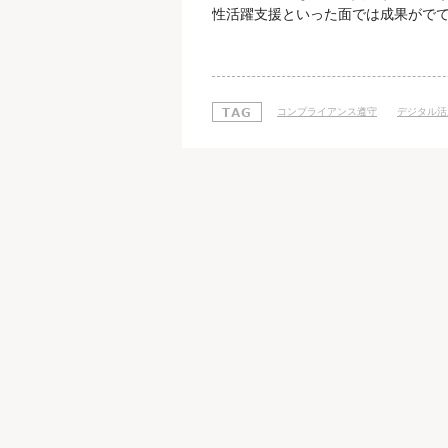
性活躍支援といった面では成果がで
いう認識が約半数を占めるなど、まだ
よって何ができるのか？ 意識調査の
イフバランス」「コンプライアンス
コンプライアンス遵守
デジタル活