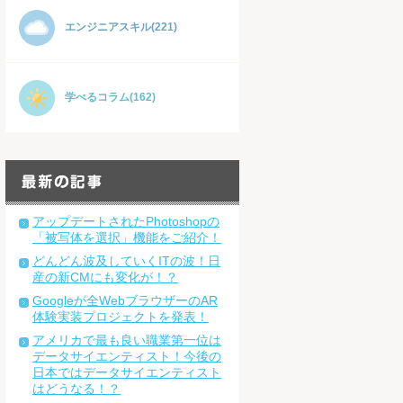
エンジニアスキル(221)
学べるコラム(162)
アップデートされたPhotoshopの
「被写体を選択」機能をご紹介！
どんどん波及していくITの波！日
産の新CMにも変化が！？
Googleが全WebブラウザーのAR
体験実装プロジェクトを発表！
アメリカで最も良い職業第一位は
データサイエンティスト！今後の
日本ではデータサイエンティスト
はどうなる！？