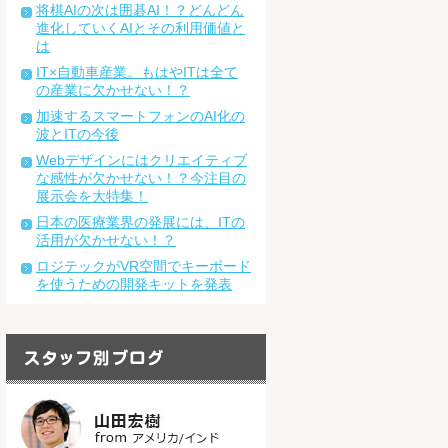
将棋AIの次は囲碁AI！？どんどん
進化していくAIとその利用価値と
は
IT×自動車産業。もはやITは全て
の産業に欠かせない！？
加速するスマートフォンのAI化の
波とITの今後
Webデザインにはクリエイティブ
な感性が欠かせない！？今注目の
展示会を大特集！
日本の医療業界の発展には、ITの
活用が欠かせない！？
ロジテックがVR空間でキーボード
を使うための開発キットを発表