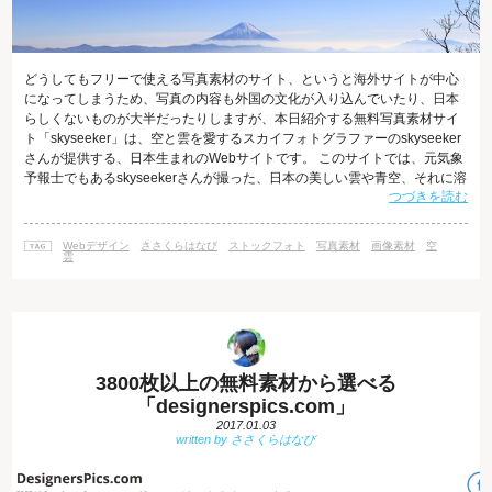
どうしてもフリーで使える写真素材のサイト、というと海外サイトが中心
になってしまうため、写真の内容も外国の文化が入り込んでいたり、日本
らしくないものが大半だったりしますが、本日紹介する無料写真素材サイ
ト「skyseeker」は、空と雲を愛するスカイフォトグラファーのskyseeker
さんが提供する、日本生まれのWebサイトです。 このサイトでは、元気象
予報士でもあるskyseekerさんが撮った、日本の美しい雲や青空、それに溶
つづきを読む
け込む日本の風景の写真を、なんと無料で使用することができます。
「skyseeker」の使い方 skyseekerのサイトにアクセスをしたら、メニュー
にある「GALLARY」をクリックしましょう。すると、Flickrのサイトに飛
Webデザイン
ささくらはなび
ストックフォト
写真素材
画像素材
空
びます。 また、メニューバー右端の検索ボタ
雲
3800枚以上の無料素材から選べる
「designerspics.com」
2017.01.03