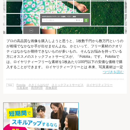
プロの高品質な画像を購入しようと思うと、1枚数千円から数万円というの
が相場でなかなか手が出せませんよね。 かといって、フリー素材のクオリ
ティはなかなか期待できないものが多いもの。 そんなお悩みを持っている
方にオススメのストックフォトサービスが、「Fotolia」です。 Fotoliaで
は、ロイヤリティーフリーな素材を1枚あたり100円以下の安価な価格で購
入することができます。 ロイヤリティーフリーとは 本来、写真素材は一定
つづきを読む
期間ごとにロイヤリティー（使用料）を支払わなければなりません。 つま
り、画像を購入した際、決められている使用期限に近づいたら再度使用料
を支払わなければ使い続けることができないのです。 それに対し、ロイヤ
Fotolia
ささくらはなび
ストックフォトサービス
ロイヤリティフリー
リティーフリーの画像であれば、初めに利用する権利を購入すればその後
写真素材
商用利用
画像素材
はず