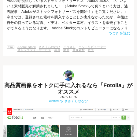
Adobeが提供しているストックフォトサービス「Adobe Stock」で、いよ
いよ素材販売が解禁されました！ （Adobe Stockって何？という方は、過
去記事「Adobeがストックフォトサービスを開始！」をご覧ください。）
今までは、登録された素材を購入することしか出来なかったのが、今後は
自分の持っている写真、ビデオ、ベクター素材、イラストを販売すること
ができるようになります。 Adobe Stockのコントリビューターになるメリ
つづきを読む
ット 素材を販売できるストックフォトサービスは他にもたくさんあります
が、Adobe Stockの コントリビューター（寄稿者）になるメリットは、主
に2つあります。 まずは、そのユーザー数。世界中で数百万人の購入者が
Adobe Stock
ささくらはなび
イラスト
コントリビューター
いるため、たくさんのユーザーにアプローチをす
ストックフォトサービス
写真
動画
画像素材
販売
高品質画像をオトクに手に入れるなら「Fotolia」が
オススメ
2015.12.16