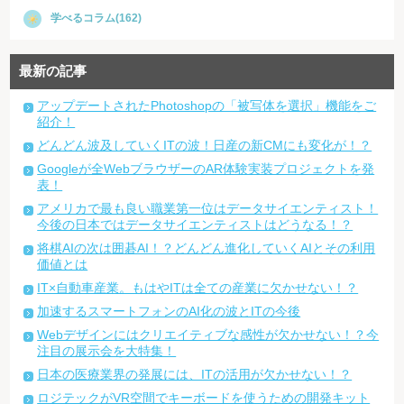
学べるコラム(162)
最新の記事
アップデートされたPhotoshopの「被写体を選択」機能をご
紹介！
どんどん波及していくITの波！日産の新CMにも変化が！？
Googleが全WebブラウザーのAR体験実装プロジェクトを発
表！
アメリカで最も良い職業第一位はデータサイエンティスト！
今後の日本ではデータサイエンティストはどうなる！？
将棋AIの次は囲碁AI！？どんどん進化していくAIとその利用
価値とは
IT×自動車産業。もはやITは全ての産業に欠かせない！？
加速するスマートフォンのAI化の波とITの今後
Webデザインにはクリエイティブな感性が欠かせない！？今
注目の展示会を大特集！
日本の医療業界の発展には、ITの活用が欠かせない！？
ロジテックがVR空間でキーボードを使うための開発キット