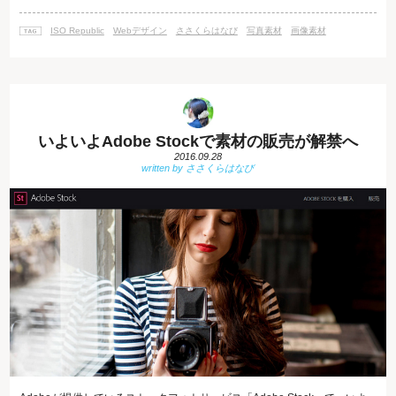
す。 パリ、シカゴ、ニューヨーク、アムステルダムなど世界各地で撮影さ
れ美しい都の市写真が豊富にとり揃えられています。 建物、フード、人、
ISO Republic
Webデザイン
ささくらはなび
写真素材
画像素材
都市、テクノロジー、など８つのカテゴリに分けられていてとても探
いよいよAdobe Stockで素材の販売が解禁へ
2016.09.28