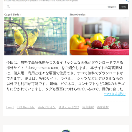
今回は、無料で高解像度かつスタイリッシュな画像がダウンロードできる
海外サイト「designerspics.com」をご紹介します。 本サイトの写真素材
は、個人用、商用と様々な場面で使用でき、すべて無料でダウンロードが
できます。 例えば、Webサイト、ラベル、Tシャツなどとデジタルなもの
以外でも利用が可能です。 建物、ビジネス、コンセプトなど10個のカテゴ
リに分かれていますし、タグも豊富につけられているので、目的に合った
つづきを読む
ものが3800枚以上の写真のなかから簡単に見つけることができます。 一枚
をクリックして表示したら、関連画像、画像につけられた沢山のタグが表
示されます。そこから似た写真などより目的にあったものを探していけま
ISO Republic
Webデザイン
ささくらはなび
写真素材
画像素材
す。 引用元を表示する必要はなく、画像をダウンロードして使用するだけ
です