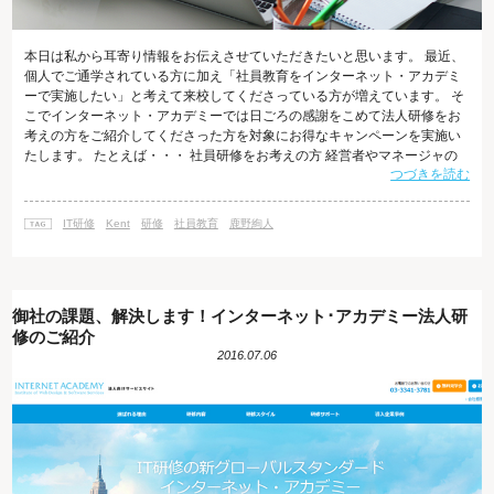
本日は私から耳寄り情報をお伝えさせていただきたいと思います。 最近、
個人でご通学されている方に加え「社員教育をインターネット・アカデミ
ーで実施したい」と考えて来校してくださっている方が増えています。 そ
こでインターネット・アカデミーでは日ごろの感謝をこめて法人研修をお
考えの方をご紹介してくださった方を対象にお得なキャンペーンを実施い
たします。 たとえば・・・ 社員研修をお考えの方 経営者やマネージャの
つづきを読む
方 人事、総務のお仕事をされている方 制作やWebサイト管理の部署の上長
の方 上記に該当する方をご紹介いただけますと幸いです。 11月30日まで
に上記に該当する方をご紹介いただいた方には何とAdobeソフト（Adobe
IT研修
Kent
研修
社員教育
鹿野絢人
Creative Cloud）を無料でプレゼントいたします。 （さらに、法
御社の課題、解決します！インターネット･アカデミー法人研
修のご紹介
2016.07.06