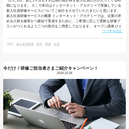
ついに3月、あと1ヶ月もすれば桜の花が咲き新入社員の方が入ってくる時
期になります。 そこで本日はインターネット・アカデミーで実施している
新入社員研修サービスについてご紹介をさせていただきたいと思います。
新入社員研修サービスの概要 インターネット・アカデミーでは、企業の求
める人材を確実かつ最短で育成するために、ご希望に応じて柔軟な研修プ
ランがつくれるよう二つの形式をご用意しております。 オープン講座 ひと
つづきを読む
つは「オープン講座」と呼ばれる内容です。インターネット・アカデミー
が常時開催している各種講座に 参加できます。毎月様々な講座を多数開催
しているため、必要なときに必要な内容を無駄なく学ぶことができ、社員1
新入社員研修
新卒
研修
社員
名様からのご参加も可能です。 もう一方の形式のカスタマイズ研修と比較
すると、費用を抑え
今だけ！研修ご担当者さまご紹介キャンペーン！
2016.10.26