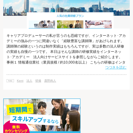
キャリアプロデューサーの私が言うのも恐縮ですが、インターネット･アカ
デミーの強みの一つに間違いなく「経験豊富な講師陣」があげられます。
講師陣の経験というのは制作実績はもちろんですが、実は多数の法人研修
の実績も自慢の一つです。 本日はそんな講師の研修実績をインターネッ
ト･アカデミー 法人向けサービスサイトを参照しながらご紹介します。
事例１ 情報通信業社（業員規模 / 約10,000名以上） こちらの研修はインタ
つづきを読む
ーネット･アカデミーの日本校の講師とインドバンガロール校の先生がタッ
グを組んで実施しました。 というのも、有名なグローバル企業で知られる
こちらの社内研修は教科書も講師の話す言葉も"すべて英語"で行いました。
Kent
法人
研修
鹿野絢人
講義の後には実践編ということで、オリジナルのWebサイトまで皆さまに
作って