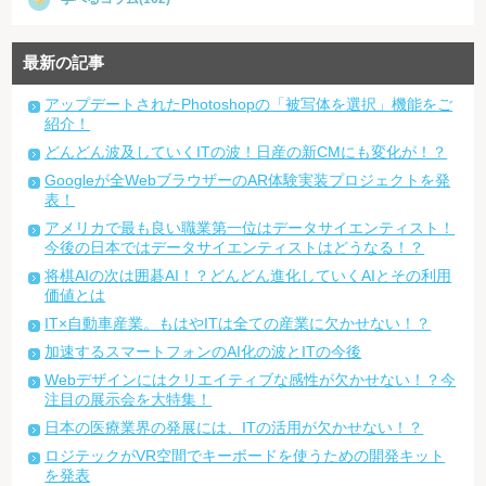
最新の記事
アップデートされたPhotoshopの「被写体を選択」機能をご
紹介！
どんどん波及していくITの波！日産の新CMにも変化が！？
Googleが全WebブラウザーのAR体験実装プロジェクトを発
表！
アメリカで最も良い職業第一位はデータサイエンティスト！
今後の日本ではデータサイエンティストはどうなる！？
将棋AIの次は囲碁AI！？どんどん進化していくAIとその利用
価値とは
IT×自動車産業。もはやITは全ての産業に欠かせない！？
加速するスマートフォンのAI化の波とITの今後
Webデザインにはクリエイティブな感性が欠かせない！？今
注目の展示会を大特集！
日本の医療業界の発展には、ITの活用が欠かせない！？
ロジテックがVR空間でキーボードを使うための開発キット
を発表