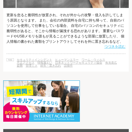
更新を怠ると脆弱性が放置され、それが外からの攻撃・侵入を許してしま
う原因となります。 また、会社の内部資料を自宅に持ち帰って、自前のパ
ソコンを使用して仕事をしている場合、 自宅のパソコンのセキュリティに
脆弱性があると、そこから情報が漏洩する恐れがあります。 重要なパスワ
ードやUSBメモリを誰もが見ることができるような部屋に放置したり、 個
人情報の書かれた書類をプリントアウトしてそれを外に置き忘れるなど、
つづきを読む
人為的なミスは気の緩みや警戒心の希薄さから、いつでも起こる可能性が
あるのです。 情報漏えい事件の多くがヒューマンエラー 日本ネットワーク
セキュリティ協会（www.jnsa.org）の 「2012年情報セキュリティインシデ
セキュリティインシデント
ヒューマンエラー
ワーム・ウィルス
ントに関する調査報告書～個人情報漏えい編～」は、 2012年の一年に報
不正アクセス
情報漏えい
日本ネットワークセキュリティ協会
有滝貴広
盗難
管理ミス
紛失・置き忘れ
誤操作