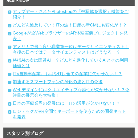
アップデートされたPhotoshopの「被写体を選択」機能をご
紹介！
どんどん波及していくITの波！日産の新CMにも変化が！？
Googleが全WebブラウザーのAR体験実装プロジェクトを発
表！
アメリカで最も良い職業第一位はデータサイエンティスト！
今後の日本ではデータサイエンティストはどうなる！？
将棋AIの次は囲碁AI！？どんどん進化していくAIとその利用
価値とは
IT×自動車産業。もはやITは全ての産業に欠かせない！？
加速するスマートフォンのAI化の波とITの今後
Webデザインにはクリエイティブな感性が欠かせない！？今
注目の展示会を大特集！
日本の医療業界の発展には、ITの活用が欠かせない！？
ロジテックがVR空間でキーボードを使うための開発キット
を発表
スタッフ別ブログ