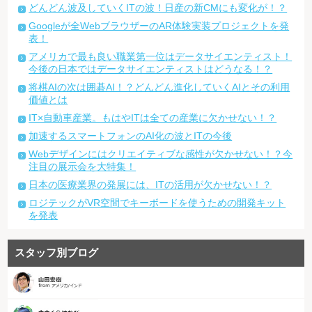
どんどん波及していくITの波！日産の新CMにも変化が！？
Googleが全WebブラウザーのAR体験実装プロジェクトを発
表！
アメリカで最も良い職業第一位はデータサイエンティスト！
今後の日本ではデータサイエンティストはどうなる！？
将棋AIの次は囲碁AI！？どんどん進化していくAIとその利用
価値とは
IT×自動車産業。もはやITは全ての産業に欠かせない！？
加速するスマートフォンのAI化の波とITの今後
Webデザインにはクリエイティブな感性が欠かせない！？今
注目の展示会を大特集！
日本の医療業界の発展には、ITの活用が欠かせない！？
ロジテックがVR空間でキーボードを使うための開発キット
を発表
スタッフ別ブログ