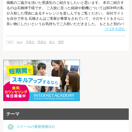
掲載のご協力を頂いた受講生のご紹介をしたいと思います。 本日ご紹介す
るのは石橋律子様です。 ご入校に至った経緯や動機についてはBOHRの私
が入校した理由にあるチャレンジを楽しんでをご覧ください。 自社サイト
を自分で作る 石橋さんはご実家が事業をされていて、そのサイトをさらに
良い物にしたいというお気持ちでご入校いただきました。 もともと別のパ
つづきを読む
ソコンスクールに通われていたのですが、満足のいくサイトが作れないと
いうお気持ちを体験レッスンでお聞かせ頂き、ぜひお力になりたいと感じ
たのをよく覚えております。 石橋さんは持ち前のガッツや明るいお人柄で
kent
卒業生
受講生
絢人
鹿野
インストラクターにも気さくに質問してくださり、サイトをどんどんパワ
ーアップされました。
テーマ
スクールの最新情報(82)