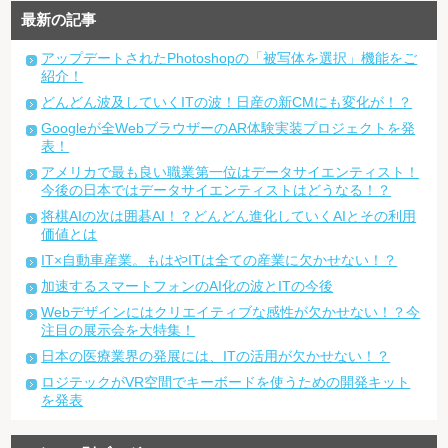
最新の記事
アップデートされたPhotoshopの「被写体を選択」機能をご
紹介！
どんどん波及していくITの波！日産の新CMにも変化が！？
Googleが全WebブラウザーのAR体験実装プロジェクトを発
表！
アメリカで最も良い職業第一位はデータサイエンティスト！
今後の日本ではデータサイエンティストはどうなる！？
将棋AIの次は囲碁AI！？どんどん進化していくAIとその利用
価値とは
IT×自動車産業。もはやITは全ての産業に欠かせない！？
加速するスマートフォンのAI化の波とITの今後
Webデザインにはクリエイティブな感性が欠かせない！？今
注目の展示会を大特集！
日本の医療業界の発展には、ITの活用が欠かせない！？
ロジテックがVR空間でキーボードを使うための開発キット
を発表