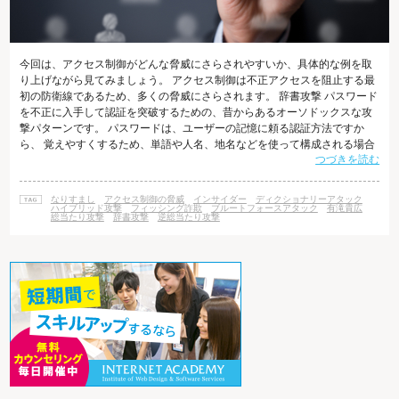
今回は、アクセス制御がどんな脅威にさらされやすいか、具体的な例を取
り上げながら見てみましょう。 アクセス制御は不正アクセスを阻止する最
初の防衛線であるため、多くの脅威にさらされます。 辞書攻撃 パスワード
を不正に入手して認証を突破するための、昔からあるオーソドックスな攻
撃パターンです。 パスワードは、ユーザーの記憶に頼る認証方法ですか
ら、 覚えやすくするため、単語や人名、地名などを使って構成される場合
つづきを読む
が多くあります。 たとえば、「四季」「動物の名称」「食べ物の名前」
「好きな観光地」など、 パスワード用の単語として心当たりのある人も多
いのではないでしょうか。 辞書攻撃では、このような辞書に載っている単
なりすまし
アクセス制御の脅威
インサイダー
ディクショナリーアタック
語や、人名などパスワードに使われそうな単語を辞書化したものを用いま
ハイブリッド攻撃
フィッシング詐欺
ブルートフォースアタック
有滝貴広
総当たり攻撃
辞書攻撃
逆総当たり攻撃
す。 何万語という言葉を収