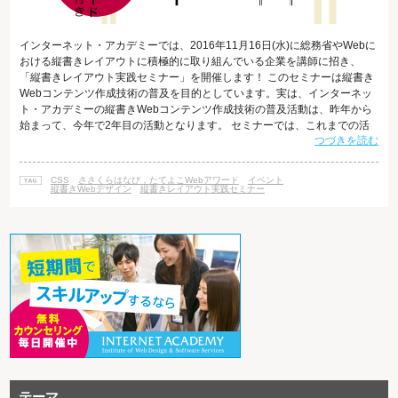
インターネット・アカデミーでは、2016年11月16日(水)に総務省やWebに
おける縦書きレイアウトに積極的に取り組んでいる企業を講師に招き、
「縦書きレイアウト実践セミナー」を開催します！ このセミナーは縦書き
Webコンテンツ作成技術の普及を目的としています。実は、インターネッ
ト・アカデミーの縦書きWebコンテンツ作成技術の普及活動は、昨年から
始まって、今年で2年目の活動となります。 セミナーでは、これまでの活
つづきを読む
動のご紹介と、「たてよこWebアワード」の説明会、そしてWebサイトを
縦書きにする実践作業を行って縦書きレイアウトについて知識を深めてい
ただくことができます。 「たてよこWebアワード」とは 「たてよこWebア
CSS
ささくらはなび，たてよこWebアワード
イベント
ワード」は、2016年11月～2017年3月に実施される、Webにおける縦
縦書きWebデザイン
縦書きレイアウト実践セミナー
テーマ