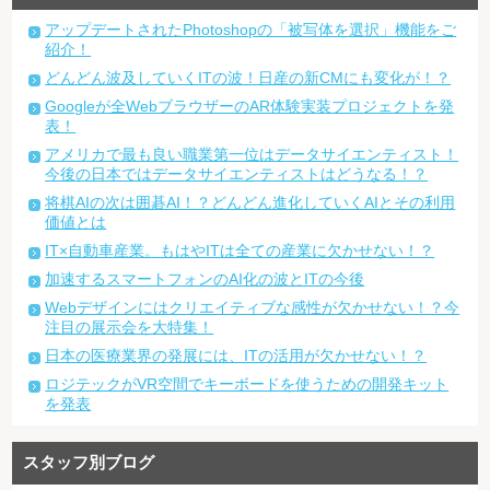
アップデートされたPhotoshopの「被写体を選択」機能をご
紹介！
どんどん波及していくITの波！日産の新CMにも変化が！？
Googleが全WebブラウザーのAR体験実装プロジェクトを発
表！
アメリカで最も良い職業第一位はデータサイエンティスト！
今後の日本ではデータサイエンティストはどうなる！？
将棋AIの次は囲碁AI！？どんどん進化していくAIとその利用
価値とは
IT×自動車産業。もはやITは全ての産業に欠かせない！？
加速するスマートフォンのAI化の波とITの今後
Webデザインにはクリエイティブな感性が欠かせない！？今
注目の展示会を大特集！
日本の医療業界の発展には、ITの活用が欠かせない！？
ロジテックがVR空間でキーボードを使うための開発キット
を発表
スタッフ別ブログ