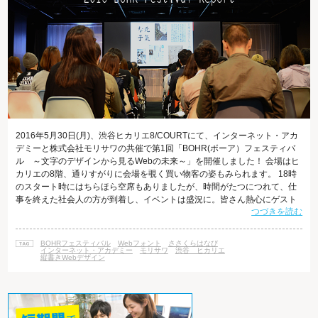
2016年5月30日(月)、渋谷ヒカリエ8/COURTにて、インターネット・アカ
デミーと株式会社モリサワの共催で第1回「BOHR(ボーア）フェスティバ
ル ～文字のデザインから見るWebの未来～」を開催しました！ 会場はヒ
カリエの8階、通りすがりに会場を覗く買い物客の姿もみられます。 18時
のスタート時にはちらほら空席もありましたが、時間がたつにつれて、仕
事を終えた社会人の方が到着し、イベントは盛況に。皆さん熱心にゲスト
つづきを読む
のトークに聞き入っていらっしゃいました。 ■BOHR(ボーア)フェスティバ
ルとは BOHRフェスティバルとは、インターネット・アカデミーが主催す
る年に一度のイベントで、Webの最新技術やトレンド、お仕事について学
BOHRフェスティバル
Webフォント
ささくらはなび
ぶことができます。 初開催となる今年は、デザインを語る上で欠かせ
インターネット・アカデミー
モリサワ
渋谷 ヒカリエ
縦書きWebデザイン