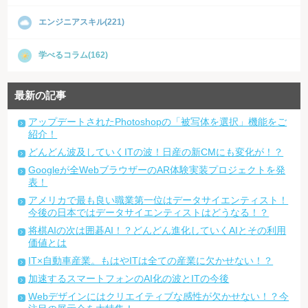
エンジニアスキル(221)
学べるコラム(162)
最新の記事
アップデートされたPhotoshopの「被写体を選択」機能をご
紹介！
どんどん波及していくITの波！日産の新CMにも変化が！？
Googleが全WebブラウザーのAR体験実装プロジェクトを発
表！
アメリカで最も良い職業第一位はデータサイエンティスト！
今後の日本ではデータサイエンティストはどうなる！？
将棋AIの次は囲碁AI！？どんどん進化していくAIとその利用
価値とは
IT×自動車産業。もはやITは全ての産業に欠かせない！？
加速するスマートフォンのAI化の波とITの今後
Webデザインにはクリエイティブな感性が欠かせない！？今