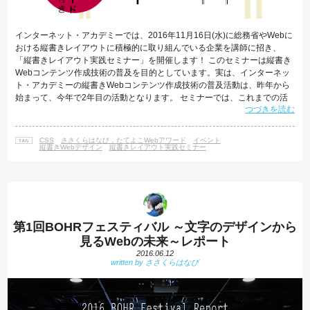
インターネット・アカデミーでは、2016年11月16日(水)に総務省やWebに
おける縦書きレイアウトに積極的に取り組んでいる企業を講師に招き、
「縦書きレイアウト実践セミナー」を開催します！ このセミナーは縦書き
Webコンテンツ作成技術の普及を目的としています。実は、インターネッ
ト・アカデミーの縦書きWebコンテンツ作成技術の普及活動は、昨年から
始まって、今年で2年目の活動となります。 セミナーでは、これまでの活
つづきを読む
動のご紹介と、「たてよこWebアワード」の説明会、そしてWebサイトを
縦書きにする実践作業を行って縦書きレイアウトについて知識を深めてい
ただくことができます。 「たてよこWebアワード」とは 「たてよこWebア
CSS
ささくらはなび，たてよこWebアワード
イベント
ワード」は、2016年11月～2017年3月に実施される、Webにおける縦
縦書きWebデザイン
縦書きレイアウト実践セミナー
第1回BOHRフェスティバル ～文字のデザインから
見るWebの未来～レポート
2016.06.12