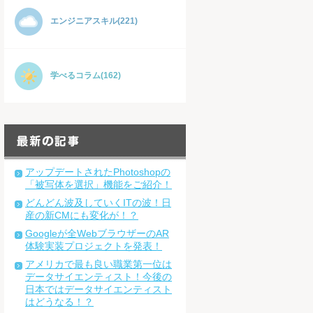
エンジニアスキル(221)
学べるコラム(162)
アップデートされたPhotoshopの
「被写体を選択」機能をご紹介！
どんどん波及していくITの波！日
産の新CMにも変化が！？
Googleが全WebブラウザーのAR
体験実装プロジェクトを発表！
アメリカで最も良い職業第一位は
データサイエンティスト！今後の
日本ではデータサイエンティスト
はどうなる！？