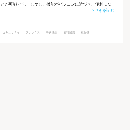
とが可能です。 しかし、機能がパソコンに近づき、便利にな
った用途のみの使用では 考えられなかったような落とし穴や
つづきを読む
リース返却時にオフィス等で消去したはずの文書のデータを復
ワーク上の通信データを盗聴さ
セキュリティ
ファックス
事務機器
情報漏洩
複合機