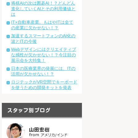
将棋AIの次は囲碁AI！？どんどん
進化していくAIとその利用価値と
は
IT×自動車産業。もはやITは全て
の産業に欠かせない！？
加速するスマートフォンのAI化の
波とITの今後
Webデザインにはクリエイティブ
な感性が欠かせない！？今注目の
展示会を大特集！
日本の医療業界の発展には、ITの
活用が欠かせない！？
ロジテックがVR空間でキーボード
を使うための開発キットを発表