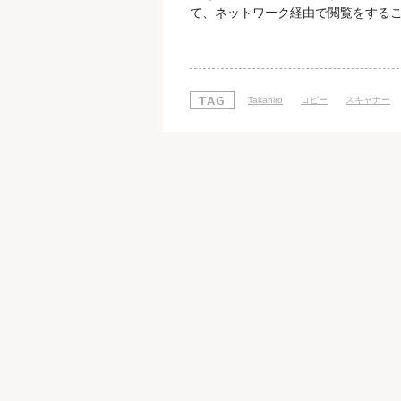
て、ネットワーク経由で閲覧をするこ
った分、従来のコピーやプリントとい
危険性が増してきており、 廃棄時や
元されて情報を盗まれたり、 ネット
Takahiro
コピー
スキャナー