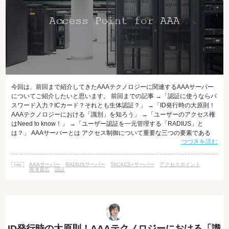
今回は、前回まで紹介してきたAAAテクノロジーに関連するAAAサーバー
についてご紹介したいと思います。 前回までの記事 →「認証に使うならパ
スワード入力？ICカード？それとも生体認証？」 →「ID発行時の大原則！
AAAテクノロジーにおける「識別」を知ろう」 →「ユーザーのアクセス権
はNeed to know！」 →「ユーザー認証を一元管理する「RADIUS」と
は？」 AAAサーバーとは アクセス制御について重要な三つの要素である
つづきを読む
「認証」、「認可」、「アカウンティング」（＝AAA）は、 コンピュータ
ではなく人の手を介して行うことも可能です。 身近な一例としては、守衛
さんが施設の訪問者に身分証明書の提示を求め、 その写真と本人の特徴が
AAAサーバー
RADIUSサーバー
TACACS+サーバー
アクセスポイント
一致すれば、訪問する目的に応じて施設内部への進入を認めるとい
有滝貴広
認証
ID発行時の大原則！AAAテクノロジーにおける「識