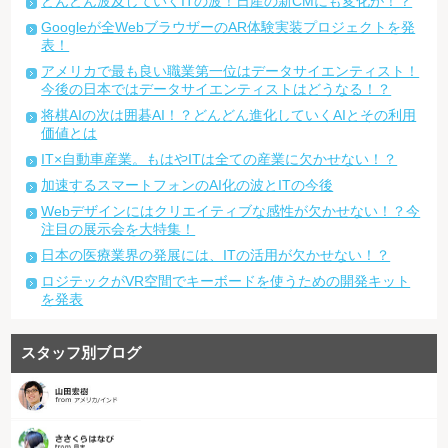
どんどん波及していくITの波！日産の新CMにも変化が！？
Googleが全WebブラウザーのAR体験実装プロジェクトを発
表！
アメリカで最も良い職業第一位はデータサイエンティスト！
今後の日本ではデータサイエンティストはどうなる！？
将棋AIの次は囲碁AI！？どんどん進化していくAIとその利用
価値とは
IT×自動車産業。もはやITは全ての産業に欠かせない！？
加速するスマートフォンのAI化の波とITの今後
Webデザインにはクリエイティブな感性が欠かせない！？今
注目の展示会を大特集！
日本の医療業界の発展には、ITの活用が欠かせない！？
ロジテックがVR空間でキーボードを使うための開発キット
を発表
スタッフ別ブログ