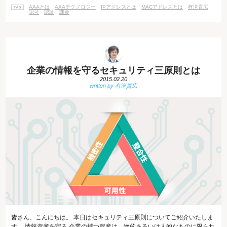
場合もあります。 ・認証 アクセスしようとしている人物が本当にその人物
AAAとは
AAAテクノロジー
IPアドレスとは
MACアドレスとは
有滝貴広
で間違いないか確認・検証する
認可
認証
課金
企業の情報を守るセキュリティ三原則とは
2015.02.20
皆さん、こんにちは。 本日はセキュリティ三原則についてご紹介いたしま
す。 情報資産を守る 企業の持つ資産は、物的あるいは人的なものに限られ