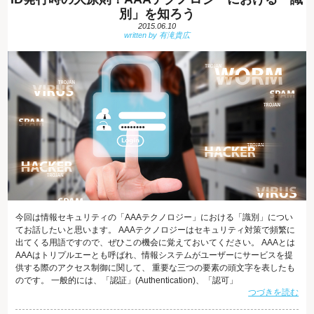
別」を知ろう
2015.06.10
今回は情報セキュリティの「AAAテクノロジー」における「識別」につい
てお話したいと思います。 AAAテクノロジーはセキュリティ対策で頻繁に
出てくる用語ですので、ぜひこの機会に覚えておいてください。 AAAとは
AAAはトリプルエーとも呼ばれ、情報システムがユーザーにサービスを提
供する際のアクセス制御に関して、 重要な三つの要素の頭文字を表したも
のです。 一般的には、「認証」(Authentication)、「認可」
つづきを読む
(Authorization)、「課金」(Accounting)という３つの言葉を指すとされてい
ますが、 「課金」の代わりに「管理」(Administration)という言葉をあてる