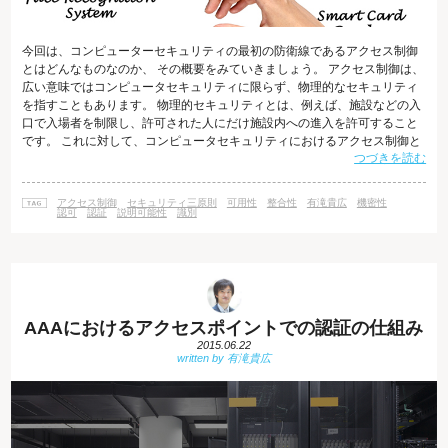
今回は、コンピューターセキュリティの最初の防衛線であるアクセス制御
とはどんなものなのか、 その概要をみていきましょう。 アクセス制御は、
広い意味ではコンピュータセキュリティに限らず、物理的なセキュリティ
を指すこともあります。 物理的セキュリティとは、例えば、施設などの入
口で入場者を制限し、許可された人にだけ施設内への進入を許可すること
です。 これに対して、コンピュータセキュリティにおけるアクセス制御と
つづきを読む
は、 あるサブジェクト（ユーザーの操作など）が、どのオブジェクト（シ
ステムやファイル等のリソース）に対し、 どのような操作（読む、書く、
実行する）ができるか、許可・拒否を設定して管理する機能のことです。
アクセス制御
セキュリティ三原則
可用性
整合性
有滝貴広
機密性
アクセス制御の概要 アクセス制御では、以下を管理することになります。
認可
認証
説明可能性
識別
・どのユーザーが対象
AAAにおけるアクセスポイントでの認証の仕組み
2015.06.22