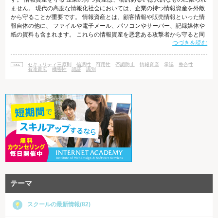
ません。 現代の高度な情報化社会においては、企業の持つ情報資産を外敵
から守ることが重要です。 情報資産とは、顧客情報や販売情報といった情
報自体の他に、 ファイルや電子メール、パソコンやサーバー、記録媒体や
紙の資料も含まれます。 これらの情報資産を悪意ある攻撃者から守ると同
つづきを読む
時に、 適切に管理・運用するためのセキュリティ原則として、「機密性・
整合性・可用性」の三原則があります。 機密性 機密性とは、許可された個
人やシステムだけが情報にアクセスでき、 権限のない者には情報開示をし
セキュリティ三原則
信憑性
可用性
否認防止
情報資産
承認
整合性
ない状態を維持・確保することをいいます。 機密性を保つためには、暗号
有滝貴広
機密性
認証
識別
化やアクセス制
テーマ
スクールの最新情報(82)