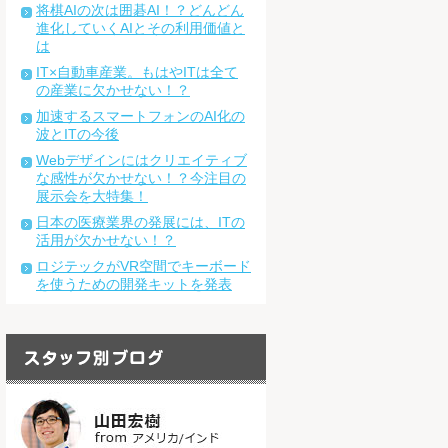
将棋AIの次は囲碁AI！？どんどん
進化していくAIとその利用価値と
は
IT×自動車産業。もはやITは全て
の産業に欠かせない！？
加速するスマートフォンのAI化の
波とITの今後
Webデザインにはクリエイティブ
な感性が欠かせない！？今注目の
展示会を大特集！
日本の医療業界の発展には、ITの
活用が欠かせない！？
ロジテックがVR空間でキーボード
を使うための開発キットを発表