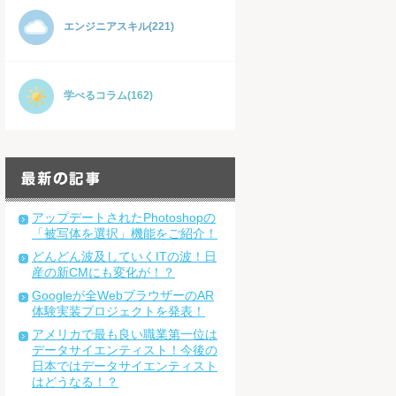
エンジニアスキル(221)
学べるコラム(162)
アップデートされたPhotoshopの
「被写体を選択」機能をご紹介！
どんどん波及していくITの波！日
産の新CMにも変化が！？
Googleが全WebブラウザーのAR
体験実装プロジェクトを発表！
アメリカで最も良い職業第一位は
データサイエンティスト！今後の
日本ではデータサイエンティスト
はどうなる！？