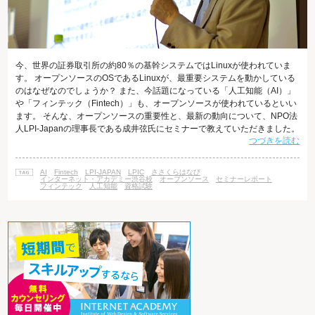
今、世界の証券取引所の約80％の基幹システムではLinuxが使われていま
す。 オープンソースのOSであるLinuxが、最重要システムを動かしている
のはなぜなのでしょうか？ また、今話題になっている「人工知能（AI）」
や「フィンテック（Fintech）」も、オープンソースが使われているといい
ます。 そんな、オープンソースの重要性と、最新の動向について、NPO法
人LPI-Japanの理事長である成井弦氏にセミナーで教えていただきました。
つづきを読む
オープンソースの重要性と、日本人技術者に求められるスキルとは 2016年
9月21日(水)、インターネット・アカデミー渋谷校にて、LPI-Japanの理事
長である成井弦氏にお越しいただき、「次世代のオープンソース活用セミ
AI
Fintech
LPI-JAPAN
LPIC
ささくらはなび
ナー ～人工知能（AI）・フィンテック（F
インターネット・アカデミー渋谷校
オープンソース
セミナーレポート
フィンテック
人工知能
資格試験