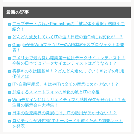
最新の記事
アップデートされたPhotoshopの「被写体を選択」機能をご
紹介！
どんどん波及していくITの波！日産の新CMにも変化が！？
Googleが全WebブラウザーのAR体験実装プロジェクトを発
表！
アメリカで最も良い職業第一位はデータサイエンティスト！
今後の日本ではデータサイエンティストはどうなる！？
将棋AIの次は囲碁AI！？どんどん進化していくAIとその利用
価値とは
IT×自動車産業。もはやITは全ての産業に欠かせない！？
加速するスマートフォンのAI化の波とITの今後
Webデザインにはクリエイティブな感性が欠かせない！？今
注目の展示会を大特集！
日本の医療業界の発展には、ITの活用が欠かせない！？
ロジテックがVR空間でキーボードを使うための開発キット
を発表