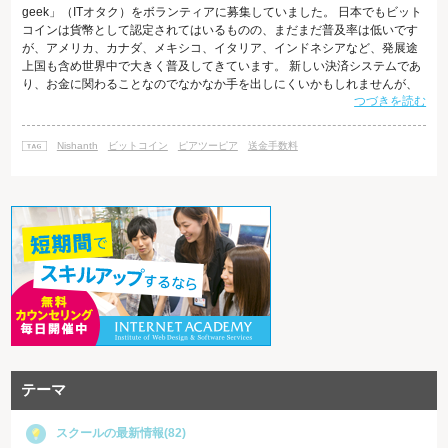
geek」（ITオタク）をボランティアに募集していました。 日本でもビット
コインは貨幣として認定されてはいるものの、まだまだ普及率は低いです
が、アメリカ、カナダ、メキシコ、イタリア、インドネシアなど、発展途
上国も含め世界中で大きく普及してきています。 新しい決済システムであ
り、お金に関わることなのでなかなか手を出しにくいかもしれませんが、
つづきを読む
ビットコインは大きな可能性を秘めています。 ビットコインとは ビットコ
インは世界中で共通して使える通貨であり、もちろん通貨単位も世界共通
で主にBTCが使われます。 ビットコインを日本円に換算したときの価格は
Nishanth
ビットコイン
ピアツーピア
送金手数料
常に変動しますが、2016年9月13日現在の1BTCは61,178.2円
テーマ
スクールの最新情報(82)