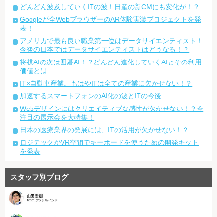
どんどん波及していくITの波！日産の新CMにも変化が！？
Googleが全WebブラウザーのAR体験実装プロジェクトを発
表！
アメリカで最も良い職業第一位はデータサイエンティスト！
今後の日本ではデータサイエンティストはどうなる！？
将棋AIの次は囲碁AI！？どんどん進化していくAIとその利用
価値とは
IT×自動車産業。もはやITは全ての産業に欠かせない！？
加速するスマートフォンのAI化の波とITの今後
Webデザインにはクリエイティブな感性が欠かせない！？今
注目の展示会を大特集！
日本の医療業界の発展には、ITの活用が欠かせない！？
ロジテックがVR空間でキーボードを使うための開発キット
を発表
スタッフ別ブログ