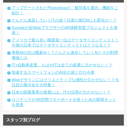
アップデートされたPhotoshopの「被写体を選択」機能をご
紹介！
どんどん波及していくITの波！日産の新CMにも変化が！？
Googleが全WebブラウザーのAR体験実装プロジェクトを発
表！
アメリカで最も良い職業第一位はデータサイエンティスト！
今後の日本ではデータサイエンティストはどうなる！？
将棋AIの次は囲碁AI！？どんどん進化していくAIとその利用
価値とは
IT×自動車産業。もはやITは全ての産業に欠かせない！？
加速するスマートフォンのAI化の波とITの今後
Webデザインにはクリエイティブな感性が欠かせない！？今
注目の展示会を大特集！
日本の医療業界の発展には、ITの活用が欠かせない！？
ロジテックがVR空間でキーボードを使うための開発キット
を発表
スタッフ別ブログ