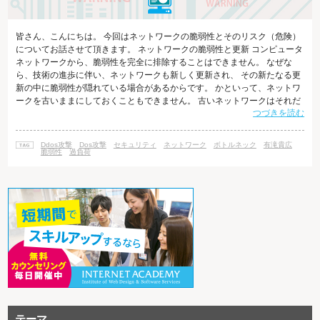
皆さん、こんにちは。 今回はネットワークの脆弱性とそのリスク（危険）
についてお話させて頂きます。 ネットワークの脆弱性と更新 コンピュータ
ネットワークから、脆弱性を完全に排除することはできません。 なぜな
ら、技術の進歩に伴い、ネットワークも新しく更新され、 その新たなる更
新の中に脆弱性が隠れている場合があるからです。 かといって、ネットワ
ークを古いままにしておくこともできません。 古いネットワークはそれだ
つづきを読む
け長い時間攻撃者の研究・調査対象となり、 脆弱性を発見・利用されて攻
撃されるリスクが高まるからです。 脆弱性を完全に無くすことはできなく
ても、限りなく安全性を高めることはできます。 それは、日々の進歩を途
Ddos攻撃
Dos攻撃
セキュリティ
ネットワーク
ボトルネック
有滝貴広
絶えさせることなく更新を続け、脆弱性が発見された場合は可及的速やか
脆弱性
過負荷
に排除し、 排除が難
テーマ