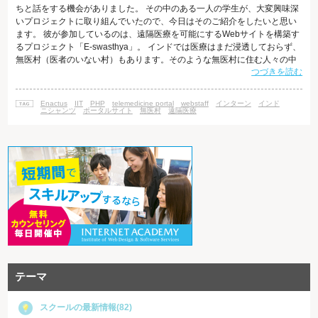
ちと話をする機会がありました。 その中のある一人の学生が、大変興味深
いプロジェクトに取り組んでいたので、今日はそのご紹介をしたいと思い
ます。 彼が参加しているのは、遠隔医療を可能にするWebサイトを構築す
るプロジェクト「E-swasthya」。 インドでは医療はまだ浸透しておらず、
無医村（医者のいない村）もあります。そのような無医村に住む人々の中
つづきを読む
には低所得者も多く、水道が整備されていないために病気になりやすい状
況にあります。 そこで彼を含む学生たちは、無医村に住む人々と市街地に
住む医者を繋げるために立ち上がりました。彼らはIT技術の力で、人工衛
Enactus
IIT
PHP
telemedicine portal
webstaff
インターン
インド
星を介したインターネットアクセスを可能にし、無医村に医療を届ける手
ニシャンツ
ポータルサイト
無医村
遠隔医療
助けをしてい
テーマ
スクールの最新情報(82)