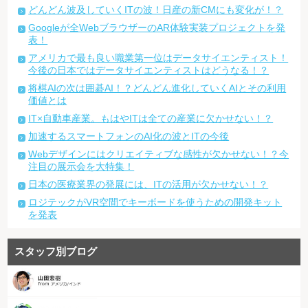
どんどん波及していくITの波！日産の新CMにも変化が！？
Googleが全WebブラウザーのAR体験実装プロジェクトを発
表！
アメリカで最も良い職業第一位はデータサイエンティスト！
今後の日本ではデータサイエンティストはどうなる！？
将棋AIの次は囲碁AI！？どんどん進化していくAIとその利用
価値とは
IT×自動車産業。もはやITは全ての産業に欠かせない！？
加速するスマートフォンのAI化の波とITの今後
Webデザインにはクリエイティブな感性が欠かせない！？今
注目の展示会を大特集！
日本の医療業界の発展には、ITの活用が欠かせない！？
ロジテックがVR空間でキーボードを使うための開発キット
を発表
スタッフ別ブログ