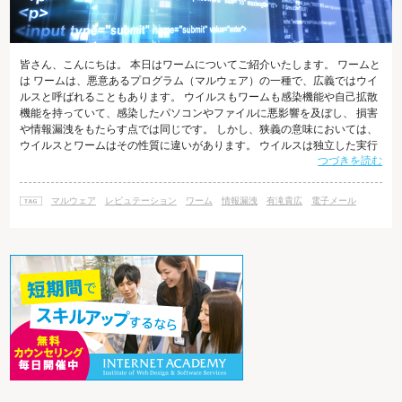
皆さん、こんにちは。 本日はワームについてご紹介いたします。 ワームと
は ワームは、悪意あるプログラム（マルウェア）の一種で、広義ではウイ
ルスと呼ばれることもあります。 ウイルスもワームも感染機能や自己拡散
機能を持っていて、感染したパソコンやファイルに悪影響を及ぼし、 損害
や情報漏洩をもたらす点では同じです。 しかし、狭義の意味においては、
ウイルスとワームはその性質に違いがあります。 ウイルスは独立した実行
つづきを読む
可能なプログラムではなく、 他のプログラムに寄生することで初めて実行
できるプログラムであるのに対し、 ワームは独立したプログラムで、他の
プログラムに寄生しなくても実行が可能という違いがあります。 また、ワ
マルウェア
レピュテーション
ワーム
情報漏洩
有滝貴広
電子メール
ームはスクリプト言語やマクロなどといった比較的簡易な技術で作成され
ることがあります。