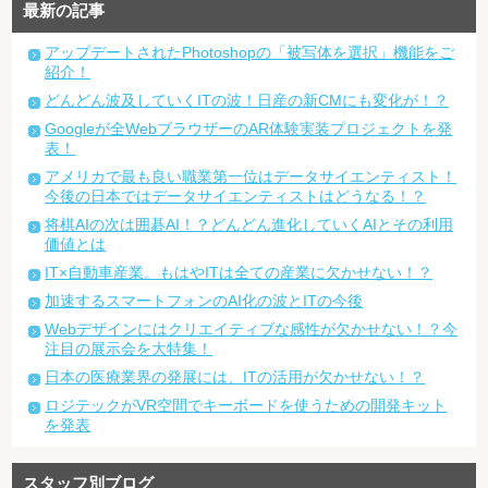
最新の記事
アップデートされたPhotoshopの「被写体を選択」機能をご
紹介！
どんどん波及していくITの波！日産の新CMにも変化が！？
Googleが全WebブラウザーのAR体験実装プロジェクトを発
表！
アメリカで最も良い職業第一位はデータサイエンティスト！
今後の日本ではデータサイエンティストはどうなる！？
将棋AIの次は囲碁AI！？どんどん進化していくAIとその利用
価値とは
IT×自動車産業。もはやITは全ての産業に欠かせない！？
加速するスマートフォンのAI化の波とITの今後
Webデザインにはクリエイティブな感性が欠かせない！？今
注目の展示会を大特集！
日本の医療業界の発展には、ITの活用が欠かせない！？
ロジテックがVR空間でキーボードを使うための開発キット
を発表
スタッフ別ブログ