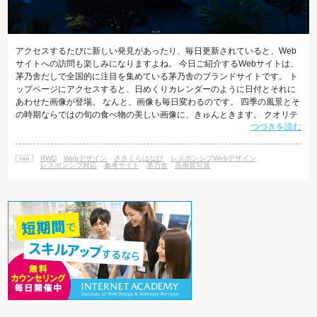
アクセスするたびに新しい発見があったり、毎日更新されていると、Web
サイトへの訪問も楽しみになりますよね。 今日ご紹介するWebサイトは、
茅乃舎だしで全国的に注目を集めている茅乃舎のブランドサイトです。 ト
ップページにアクセスすると、日めくりカレンダーのように日付とそれに
あわせた画像が登場。 なんと、画像も毎日変わるのです。 四季の風景とそ
の時期ならではの旬の食べ物の美しい画像に、きゅんときます。 クオリテ
つづきを読む
ィの高い写真を使って全体的に美しく見せること、これは、小手先のデザ
インや加工では絶対に出せないパワーを持っています。 トップページから
スクロールしたときにメインメニューが出てくるエフェクトも、とっても
RWD
Webデザイン
ささくらはなび
レスポンシブWebデザイン
印象的。毎日画像を見にアクセスしたくなる、そんなサイトです。 写真が
レスポンシブ対応
参考サイト
茅乃舎
高画質写真
得意な方、美しい画像