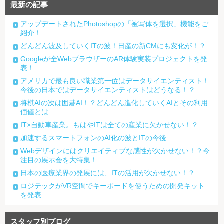
最新の記事
アップデートされたPhotoshopの「被写体を選択」機能をご
紹介！
どんどん波及していくITの波！日産の新CMにも変化が！？
Googleが全WebブラウザーのAR体験実装プロジェクトを発
表！
アメリカで最も良い職業第一位はデータサイエンティスト！
今後の日本ではデータサイエンティストはどうなる！？
将棋AIの次は囲碁AI！？どんどん進化していくAIとその利用
価値とは
IT×自動車産業。もはやITは全ての産業に欠かせない！？
加速するスマートフォンのAI化の波とITの今後
Webデザインにはクリエイティブな感性が欠かせない！？今
注目の展示会を大特集！
日本の医療業界の発展には、ITの活用が欠かせない！？
ロジテックがVR空間でキーボードを使うための開発キット
を発表
スタッフ別ブログ