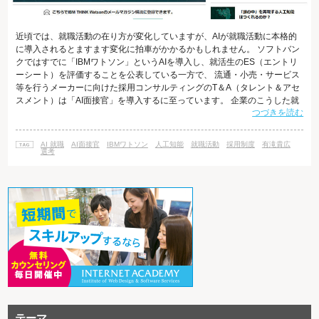
近頃では、就職活動の在り方が変化していますが、AIが就職活動に本格的
に導入されるとますます変化に拍車がかかるかもしれません。 ソフトバン
クではすでに「IBMワトソン」というAIを導入し、就活生のES（エントリ
ーシート）を評価することを公表している一方で、 流通・小売・サービス
等を行うメーカーに向けた採用コンサルティングのT＆A（タレント＆アセ
スメント）は「AI面接官」を導入するに至っています。 企業のこうした就
つづきを読む
職活動におけるAIの導入にはどのような背景があるのでしょうか。 AIが就
職活動を効率化 企業が新入社員の選考・採用段階でAIを導入し始めている
のは、やはり効率化のためであるといえます。 例えば、ESの選考段階で
AI 就職
AI面接官
IBMワトソン
人工知能
就職活動
採用制度
有滝貴広
も、評価基準が統一でき、時間も大幅に短縮できます。ソフトバンクで
選考
は、「ワト
テーマ