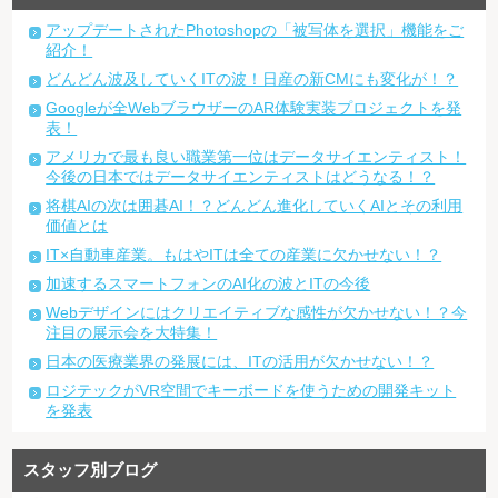
アップデートされたPhotoshopの「被写体を選択」機能をご
紹介！
どんどん波及していくITの波！日産の新CMにも変化が！？
Googleが全WebブラウザーのAR体験実装プロジェクトを発
表！
アメリカで最も良い職業第一位はデータサイエンティスト！
今後の日本ではデータサイエンティストはどうなる！？
将棋AIの次は囲碁AI！？どんどん進化していくAIとその利用
価値とは
IT×自動車産業。もはやITは全ての産業に欠かせない！？
加速するスマートフォンのAI化の波とITの今後
Webデザインにはクリエイティブな感性が欠かせない！？今
注目の展示会を大特集！
日本の医療業界の発展には、ITの活用が欠かせない！？
ロジテックがVR空間でキーボードを使うための開発キット
を発表
スタッフ別ブログ