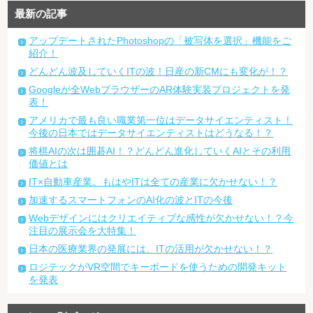
最新の記事
アップデートされたPhotoshopの「被写体を選択」機能をご
紹介！
どんどん波及していくITの波！日産の新CMにも変化が！？
Googleが全WebブラウザーのAR体験実装プロジェクトを発
表！
アメリカで最も良い職業第一位はデータサイエンティスト！
今後の日本ではデータサイエンティストはどうなる！？
将棋AIの次は囲碁AI！？どんどん進化していくAIとその利用
価値とは
IT×自動車産業。もはやITは全ての産業に欠かせない！？
加速するスマートフォンのAI化の波とITの今後
Webデザインにはクリエイティブな感性が欠かせない！？今
注目の展示会を大特集！
日本の医療業界の発展には、ITの活用が欠かせない！？
ロジテックがVR空間でキーボードを使うための開発キット
を発表