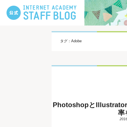
タグ：Adobe
PhotoshopとIllu
率
2016