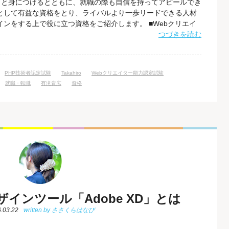
りと身につけるとともに、就職の際も自信を持ってアピールでき
ーとして有益な資格をとり、ライバルより一歩リードできる人材
インをする上で役に立つ資格をご紹介します。 ■Webクリエイ
として実務に直結するベーシックスキルを問われる「Webクリエ
つづきを読む
おきたい資格です。 ビジネスシーンにおけるWebサイトは、
や汎用性の高いユニバ
PHP技術者認定試験
Takahiro
Webクリエイター能力認定試験
就職・転職
有滝貴広
資格
デザインツール「Adobe XD」とは
.03.22