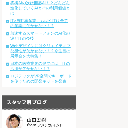
将棋AIの次は囲碁AI！？どんどん
進化していくAIとその利用価値と
は
IT×自動車産業。もはやITは全て
の産業に欠かせない！？
加速するスマートフォンのAI化の
波とITの今後
Webデザインにはクリエイティブ
な感性が欠かせない！？今注目の
展示会を大特集！
日本の医療業界の発展には、ITの
活用が欠かせない！？
ロジテックがVR空間でキーボード
を使うための開発キットを発表