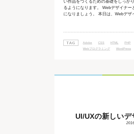
い作品をつくるための基礎をしっか
るようになります。 Webデザイナ
になりましょう。 本日は、Webデザ
ター能力認定試験 Webデザイナー
イター能力認定試験」は、是非とって
見た目のインパクトよりも、利便性
Adobe
CSS
HTML
PHP
Webプログラミング
WordPress
UI/UXの新しい
2016