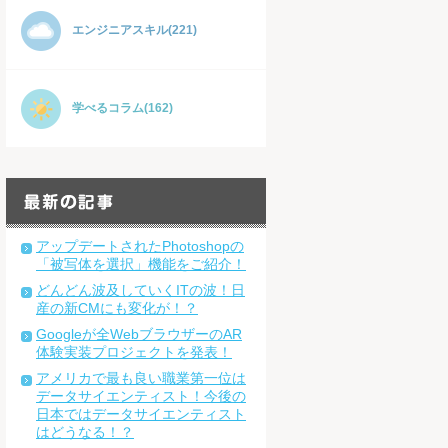
エンジニアスキル(221)
学べるコラム(162)
アップデートされたPhotoshopの
「被写体を選択」機能をご紹介！
どんどん波及していくITの波！日
産の新CMにも変化が！？
Googleが全WebブラウザーのAR
体験実装プロジェクトを発表！
アメリカで最も良い職業第一位は
データサイエンティスト！今後の
日本ではデータサイエンティスト
はどうなる！？