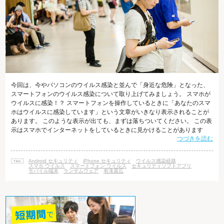
今回は、今やパソコンのウイルス感染と並んで「身近な危険」となった、
スマートフォンのウイルス感染について取り上げてみましょう。 スマホが
ウイルスに感染！？ スマートフォンを操作しているときに「あなたのスマ
ホはウイルスに感染しています」という文章がいきなり表示されることが
あります。 このような表示が出ても、まずは落ちついてください。 この表
示はスマホでインターネットをしているときに見かけることがあります
つづきを読む
が、 「ウイルス感染している」という表示で驚かせてユーザーの動揺をあ
おり、 不正なアプリをダウンロードさせることが目的です。 その画面の指
示に従って指定された場所をタップしたりしないでください。 最近のスマ
Android セキュリティ
iPhone セキュリティ
ウイルス感染経路
ホに感染するウイルスは多くの場合、 感染すると持ち主に気づかれないよ
スマホ ウイルス
スマートフォン ウイルス
セキュリティソフトアプリ
モバイル端末
ランサムウェア
有滝貴広
うに静かに行動します