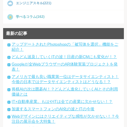
エンジニアスキル(221)
学べるコラム(162)
最新の記事
アップデートされたPhotoshopの「被写体を選択」機能をご
紹介！
どんどん波及していくITの波！日産の新CMにも変化が！？
Googleが全WebブラウザーのAR体験実装プロジェクトを発
表！
アメリカで最も良い職業第一位はデータサイエンティスト！
今後の日本ではデータサイエンティストはどうなる！？
将棋AIの次は囲碁AI！？どんどん進化していくAIとその利用
価値とは
IT×自動車産業。もはやITは全ての産業に欠かせない！？
加速するスマートフォンのAI化の波とITの今後
Webデザインにはクリエイティブな感性が欠かせない！？今
注目の展示会を大特集！