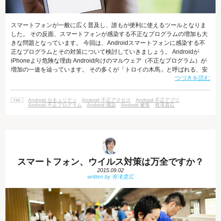
スマートフォンが一般に広く普及し、誰もが便利に使えるツールとなりま
した。 その反面、スマートフォンが感染する不正なプログラムの増加も大
きな問題となっています。 今回は、Androidスマートフォンに感染する不
正なプログラムとその対策について検討していきましょう。 Androidが
iPhoneより危険な理由 Android向けのマルウェア（不正なプログラム）が
増加の一途を辿っています。 その多くが「トロイの木馬」と呼ばれる、安
つづきを読む
全なアプリを装ったアプリです。 この不正アプリの数は2011年12月には
約1000個程度だったのに対し、 2012年11月には約31万4000個というハイ
スピードで増加しています。 Android向けの不正アプリがこれほど多いの
Android セキュリティ
Android 不正アクセス
Android 不正アプリ
には理由があります。 iPhoneの場
Android 不正プログラム
Android 感染
Android 被害
有滝貴広
スマートフォン、ウイルス対策は万全ですか？
2015.09.02