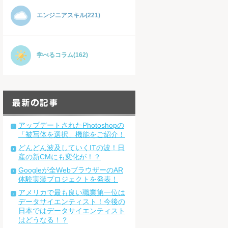
エンジニアスキル(221)
学べるコラム(162)
アップデートされたPhotoshopの
「被写体を選択」機能をご紹介！
どんどん波及していくITの波！日
産の新CMにも変化が！？
Googleが全WebブラウザーのAR
体験実装プロジェクトを発表！
アメリカで最も良い職業第一位は
データサイエンティスト！今後の
日本ではデータサイエンティスト
はどうなる！？