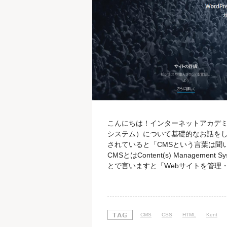
こんにちは！インターネットアカデミ
システム）について基礎的なお話をし
されていると「CMSという言葉は聞
CMSとはContent(s) Manage
とで言いますと「Webサイトを管理
グのような感覚で"サイトが更新でき
HTMLやCSSを編集して行うことに
ルをお持ちでない方に
CMS
CSS
HTML
Kent