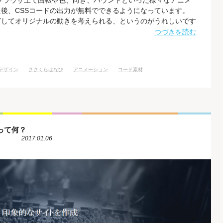
ブラウザ上で回転や色、向き、バウンドといった様々なアニメ
後、CSSコードの出力が無料でできるようになっています。
ズしてオリジナルの動きを考えられる、というのがうれしいです
 「Animista」の使い方 「Animista」にアクセスをする
つづきを読む
ボタンが表示されますので、それをクリックしましょう。 する
bデザイン
ささくらはなび
アニメーション
コード素材
って何？
2017.01.06