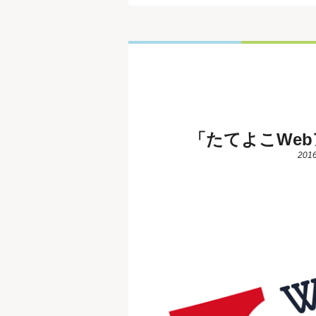
「たてよこWe
2016