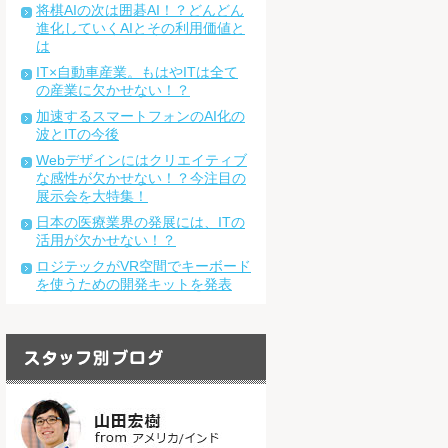
将棋AIの次は囲碁AI！？どんどん
進化していくAIとその利用価値と
は
IT×自動車産業。もはやITは全て
の産業に欠かせない！？
加速するスマートフォンのAI化の
波とITの今後
Webデザインにはクリエイティブ
な感性が欠かせない！？今注目の
展示会を大特集！
日本の医療業界の発展には、ITの
活用が欠かせない！？
ロジテックがVR空間でキーボード
を使うための開発キットを発表