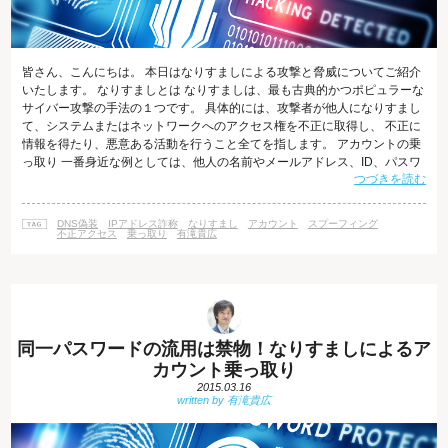
皆さん、こんにちは。 本日はなりすましによる攻撃と脅威についてご紹介
いたします。 なりすましとは なりすましは、最も古典的かつポピュラーな
サイバー攻撃の手法の１つです。 具体的には、攻撃者が他人になりすまし
て、システムまたはネットワークへのアクセス権を不正に取得し、 不正に
情報を得たり、悪意ある活動を行うこと全てを指します。 アカウントの乗
っ取り 一番身近な例としては、他人の名前やメールアドレス、ID、パスワ
つづきを読む
ードを利用して、 他人のアカウントを乗っ取ることが挙げられます。 他人
のアカウントに不正にアクセスして、情報を盗み出したり、買い物をした
り、 オークションサイトを利用することが目的です。 また、掲示板に誹謗
DNS偽装
IPアドレス詐称
なりすまし
アカウント
スプーフィング
中傷の内容を書きこむなど、いたずらや嫌がらせ、 偽のメールの送信など
不正アクセス
乗っ取り
有滝貴広
の悪意ある行
同一パスワードの流用は禁物！なりすましによるア
カウント乗っ取り
2015.03.16