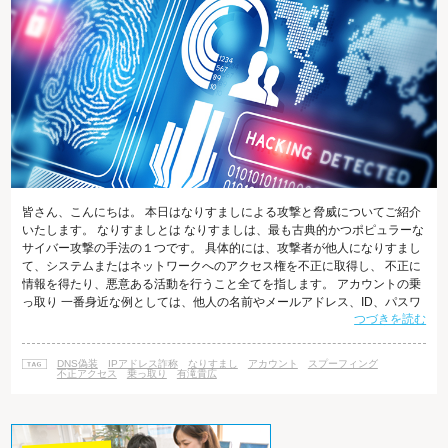
皆さん、こんにちは。 本日はなりすましによる攻撃と脅威についてご紹介
いたします。 なりすましとは なりすましは、最も古典的かつポピュラーな
サイバー攻撃の手法の１つです。 具体的には、攻撃者が他人になりすまし
て、システムまたはネットワークへのアクセス権を不正に取得し、 不正に
情報を得たり、悪意ある活動を行うこと全てを指します。 アカウントの乗
っ取り 一番身近な例としては、他人の名前やメールアドレス、ID、パスワ
つづきを読む
ードを利用して、 他人のアカウントを乗っ取ることが挙げられます。 他人
のアカウントに不正にアクセスして、情報を盗み出したり、買い物をした
り、 オークションサイトを利用することが目的です。 また、掲示板に誹謗
DNS偽装
IPアドレス詐称
なりすまし
アカウント
スプーフィング
中傷の内容を書きこむなど、いたずらや嫌がらせ、 偽のメールの送信など
不正アクセス
乗っ取り
有滝貴広
の悪意ある行