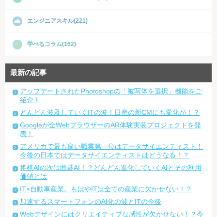
エンジニアスキル(221)
学べるコラム(162)
最新の記事
アップデートされたPhotoshopの「被写体を選択」機能をご
紹介！
どんどん波及していくITの波！日産の新CMにも変化が！？
Googleが全WebブラウザーのAR体験実装プロジェクトを発
表！
アメリカで最も良い職業第一位はデータサイエンティスト！
今後の日本ではデータサイエンティストはどうなる！？
将棋AIの次は囲碁AI！？どんどん進化していくAIとその利用
価値とは
IT×自動車産業。もはやITは全ての産業に欠かせない！？
加速するスマートフォンのAI化の波とITの今後
Webデザインにはクリエイティブな感性が欠かせない！？今