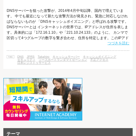
DNSサーバーを狙った攻撃が、2014年4月中旬以降、国内で増えていま
す。 中でも最近になって新たな攻撃方法が発見され、緊急に対応しなけれ
ばならないものが 「DNSキャッシュポイズニング」と呼ばれる攻撃です。
DNSサーバーとは インターネットの世界では、IPアドレスが住所を表しま
す。具体的には「172.16.1.10」や「221.10.24.133」のように、 カンマで
区切って4つグループの数字を繋ぎ合わせ、住所を特定します。このIPアド
つづきを読む
レスが不明であれば、当然パケットを 相手先に届けることはできません。
知合いに手紙を送ろうとしても、相手の住所を知らなければ届かないです
よね。 しかし、私たちは数字で住所を管理するのは苦手であり、わかりや
DNS
JPRS
Takahiro
キャッシュサーバー
キャッシュポイズニング
すい文字列にして管理しやすくしたものが ドメインネー
セキュリティ
ソースポートランダマイゼーション
不正アクセス
日本レジストリサービス
テーマ