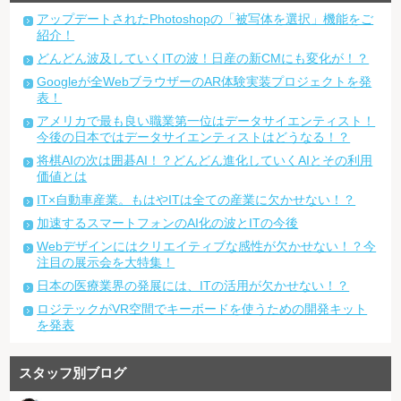
アップデートされたPhotoshopの「被写体を選択」機能をご
紹介！
どんどん波及していくITの波！日産の新CMにも変化が！？
Googleが全WebブラウザーのAR体験実装プロジェクトを発
表！
アメリカで最も良い職業第一位はデータサイエンティスト！
今後の日本ではデータサイエンティストはどうなる！？
将棋AIの次は囲碁AI！？どんどん進化していくAIとその利用
価値とは
IT×自動車産業。もはやITは全ての産業に欠かせない！？
加速するスマートフォンのAI化の波とITの今後
Webデザインにはクリエイティブな感性が欠かせない！？今
注目の展示会を大特集！
日本の医療業界の発展には、ITの活用が欠かせない！？
ロジテックがVR空間でキーボードを使うための開発キット
を発表
スタッフ別ブログ