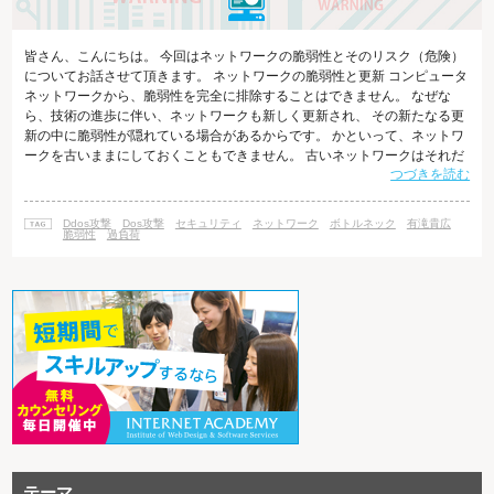
皆さん、こんにちは。 今回はネットワークの脆弱性とそのリスク（危険）
についてお話させて頂きます。 ネットワークの脆弱性と更新 コンピュータ
ネットワークから、脆弱性を完全に排除することはできません。 なぜな
ら、技術の進歩に伴い、ネットワークも新しく更新され、 その新たなる更
新の中に脆弱性が隠れている場合があるからです。 かといって、ネットワ
ークを古いままにしておくこともできません。 古いネットワークはそれだ
つづきを読む
け長い時間攻撃者の研究・調査対象となり、 脆弱性を発見・利用されて攻
撃されるリスクが高まるからです。 脆弱性を完全に無くすことはできなく
ても、限りなく安全性を高めることはできます。 それは、日々の進歩を途
Ddos攻撃
Dos攻撃
セキュリティ
ネットワーク
ボトルネック
有滝貴広
絶えさせることなく更新を続け、脆弱性が発見された場合は可及的速やか
脆弱性
過負荷
に排除し、 排除が難
テーマ