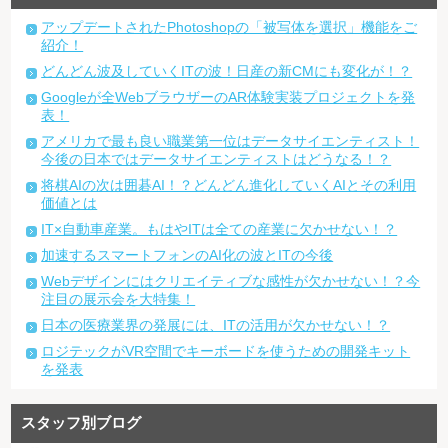
アップデートされたPhotoshopの「被写体を選択」機能をご
紹介！
どんどん波及していくITの波！日産の新CMにも変化が！？
Googleが全WebブラウザーのAR体験実装プロジェクトを発
表！
アメリカで最も良い職業第一位はデータサイエンティスト！
今後の日本ではデータサイエンティストはどうなる！？
将棋AIの次は囲碁AI！？どんどん進化していくAIとその利用
価値とは
IT×自動車産業。もはやITは全ての産業に欠かせない！？
加速するスマートフォンのAI化の波とITの今後
Webデザインにはクリエイティブな感性が欠かせない！？今
注目の展示会を大特集！
日本の医療業界の発展には、ITの活用が欠かせない！？
ロジテックがVR空間でキーボードを使うための開発キット
を発表
スタッフ別ブログ