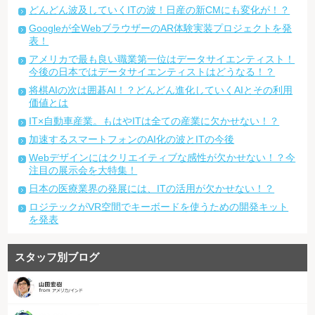
どんどん波及していくITの波！日産の新CMにも変化が！？
Googleが全WebブラウザーのAR体験実装プロジェクトを発
表！
アメリカで最も良い職業第一位はデータサイエンティスト！
今後の日本ではデータサイエンティストはどうなる！？
将棋AIの次は囲碁AI！？どんどん進化していくAIとその利用
価値とは
IT×自動車産業。もはやITは全ての産業に欠かせない！？
加速するスマートフォンのAI化の波とITの今後
Webデザインにはクリエイティブな感性が欠かせない！？今
注目の展示会を大特集！
日本の医療業界の発展には、ITの活用が欠かせない！？
ロジテックがVR空間でキーボードを使うための開発キット
を発表
スタッフ別ブログ