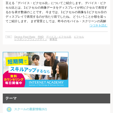
言える「デバイス・ピクセル比」についてご紹介します。 デバイス・ピク
セル比とは、1ピクセルの画像データをディスプレイが何ピクセルで表現す
るかを表す数値のことです。 今までは、1ピクセルの画像を1ピクセル分の
ディスプレイで表現するのが当たり前でしたね。 どういうことか順を追っ
てご紹介します。 まず背景としては、昨今のモバイル・スクリーンの高解
つづきを読む
像度化競争により、かつて72 ppi（1インチあたり72個のピクセルで表現す
ること）が最適と呼ばれた時代が、いまや400 ppi以上のスクリーンも市場
に見られるようになってきました。 そうなると、これまで72 ppiを基準と
Device Pixel Ratio
RWD
デバイス・ピクセル比
ピクセル
して作っていたWebサイトやコーディング・ルールも、すべて変え
レスポンシブウェブデザイン
解像度
テーマ
スクールの最新情報(82)